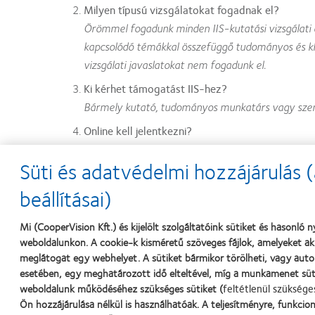
Milyen típusú vizsgálatokat fogadnak el?
Örömmel fogadunk minden IIS-kutatási vizsgálati aj
kapcsolódó témákkal összefüggő tudományos és klin
vizsgálati javaslatokat nem fogadunk el.
Ki kérhet támogatást IIS-hez?
Bármely kutató, tudományos munkatárs vagy szem
Online kell jelentkezni?
Természetesen, elsőnek a CooperVision munkatársai
Süti és adatvédelmi hozzájárulás
az IIS pályázati formanyomtatványon igényeljen 
beállításai)
Mennyi idő alatt kapom meg a finanszírozást va
Ha létrejön a szerződés, a finanszírozás vagy a te
Mi (CooperVision Kft.) és kijelölt szolgáltatóink sütiket és hasonl
áll(nak) . A szerződés aláírása előtt nem ajánlunk 
weboldalunkon. A cookie-k kisméretű szöveges fájlok, amelyeket ak
Milyen információkra van szükségük?
meglátogat egy webhelyet. A sütiket bármikor törölheti, vagy autom
Az igénylőlap ismerteti az induláshoz szükséges r
esetében, egy meghatározott idő elteltével, míg a munkamenet süti
az ajánlatot. Az ajánlat tartalmazzon minél több rés
weboldalunk működéséhez szükséges sütiket (
feltétlenül szüksége
Ön hozzájárulása nélkül is használhatóak. A teljesítményre, funkcion
aminek alapján felvesszük Önnel a kapcsolatot, ha 