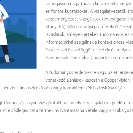
támogasson nagy tudású kutatók által végzet
és fontos kutatásokat. A vizsgálatvezetők ált
kezdeményezett vizsgálatok (Investigator Ini
Study, IIS) külső kutatási partnerektől érkező
javaslatok, amelyek értékes tudományos és kl
információkkal szolgálnak a kontaktlencse vis
és az ezzel összefüggő területekről, melyek
érvényesek lehetnek a CooperVision termékei
A tudományos érdemekre vagy üzleti érdeke
vonatkozó ajánlások kapcsán a CooperVision
 pénzbeli finanszírozás és/vagy kontaktlencsék biztosítása útján.
t támogatást olyan vizsgálatokhoz, amelyek vizsgálati vagy előre m
 az elsődleges cél a termék nyilvántartásba vétele vagy a szabályozá