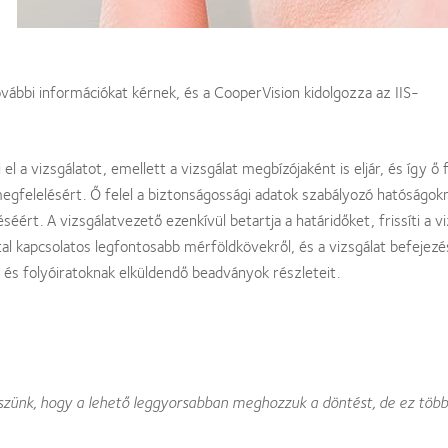
további információkat kérnek, és a CooperVision kidolgozza az IIS-
 a vizsgálatot, emellett a vizsgálat megbízójaként is eljár, és így ő f
megfelelésért. Ő felel a biztonságossági adatok szabályozó hatóságok
éért. A vizsgálatvezető ezenkívül betartja a határidőket, frissíti a vi
tal kapcsolatos legfontosabb mérföldkövekről, és a vizsgálat befejezé
és folyóiratoknak elküldendő beadványok részleteit.
kszünk, hogy a lehető leggyorsabban meghozzuk a döntést, de ez több 