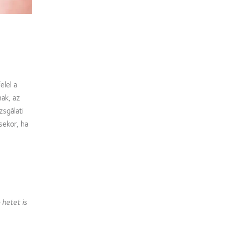
elel a
nak, az
zsgálati
sekor, ha
hetet is