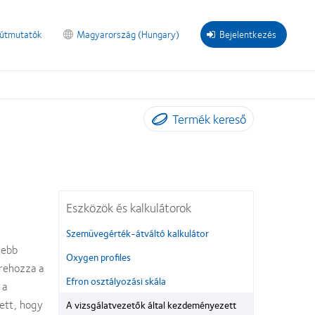
 útmutatók
Magyarország (Hungary)
Bejelentkezés
Termék kereső
Eszközök és kalkulátorok
Szemüvegérték-átváltó kalkulátor
jebb
Oxygen profiles
trehozza a
Efron osztályozási skála
 a
lett, hogy
A vizsgálatvezetők által kezdeményezett