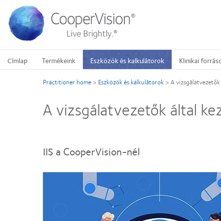
Ugrás
a
tartalomra
Címlap
Termékeink
Eszközök és kalkulátorok
Klinikai forrás
Practitioner home
>
Eszközök és kalkulátorok
>
A vizsgálatvezetők 
A vizsgálatvezetők által ke
IIS a CooperVision-nél