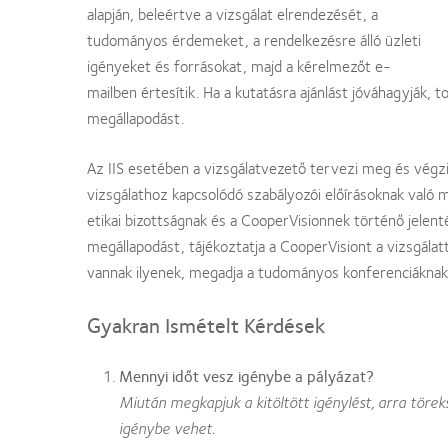
alapján, beleértve a vizsgálat elrendezését, a
tudományos érdemeket, a rendelkezésre álló üzleti
igényeket és forrásokat, majd a kérelmezőt e-
mailben értesítik. Ha a kutatásra ajánlást jóváhagyják, 
megállapodást.
Az IIS esetében a vizsgálatvezető tervezi meg és végzi el
vizsgálathoz kapcsolódó szabályozói előírásoknak való 
etikai bizottságnak és a CooperVisionnek történő jelentés
megállapodást, tájékoztatja a CooperVisiont a vizsgálat
vannak ilyenek, megadja a tudományos konferenciáknak 
Gyakran Ismételt Kérdések
Mennyi időt vesz igénybe a pályázat?
Miután megkapjuk a kitöltött igénylést, arra töre
igénybe vehet.