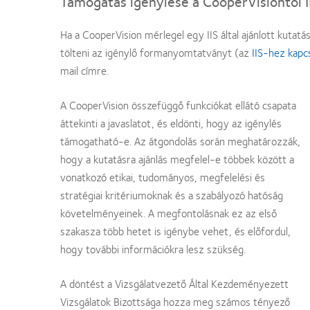
Támogatás igénylése a CooperVisiontől I
Ha a CooperVision mérlegel egy IIS által ajánlott kutat
tölteni az igénylő formanyomtatványt (az
IIS-hez kapc
mail címre.
A CooperVision összefüggő funkciókat ellátó csapata
áttekinti a javaslatot, és eldönti, hogy az igénylés
támogatható-e. Az átgondolás során meghatározzák,
hogy a kutatásra ajánlás megfelel-e többek között a
vonatkozó etikai, tudományos, megfelelési és
stratégiai kritériumoknak és a szabályozó hatóság
követelményeinek. A megfontolásnak ez az első
szakasza több hetet is igénybe vehet, és előfordul,
hogy további információkra lesz szükség.
A döntést a Vizsgálatvezető Által Kezdeményezett
Vizsgálatok Bizottsága hozza meg számos tényező