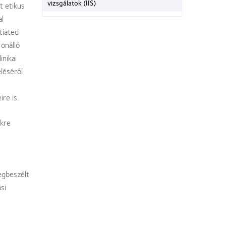
vizsgálatok (IIS)
t etikus
al
tiated
 önálló
inikai
eléséről
re is.
kre
egbeszélt
si