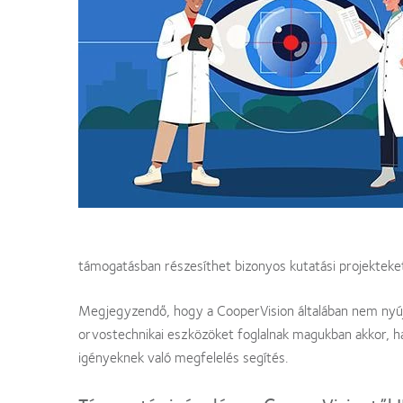
támogatásban részesíthet bizonyos kutatási projekteket
Megjegyzendő, hogy a CooperVision általában nem nyúj
orvostechnikai eszközöket foglalnak magukban akkor, ha
igényeknek való megfelelés segítés.