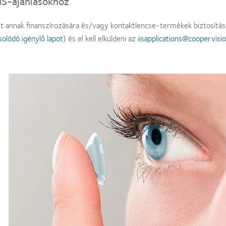
IS-ajánlásokhoz
ást annak finanszírozására és/vagy kontaktlencse-termékek biztosításár
solódó igénylő lapot
) és el kell elküldeni az
iisapplications@coopervisi