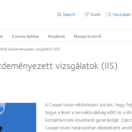
Search
Viselő
Használati
ok
A praxis építése
Akadémia
Myopia kontroll
által kezdeményezett vizsgálatok (IIS)
zdeményezett vizsgálatok (IIS)
A CooperVision elkötelezett aziránt, hogy fel
tegye a lécet a termékkiválóság előtt és a lé
kontaktlencsék következő generációját. Ezért
CooperVision határozottan elkötelezett amel