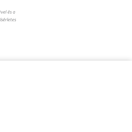
vel és a
ísérletes
ani, hogy
delkezésre
álhassuk
ől,