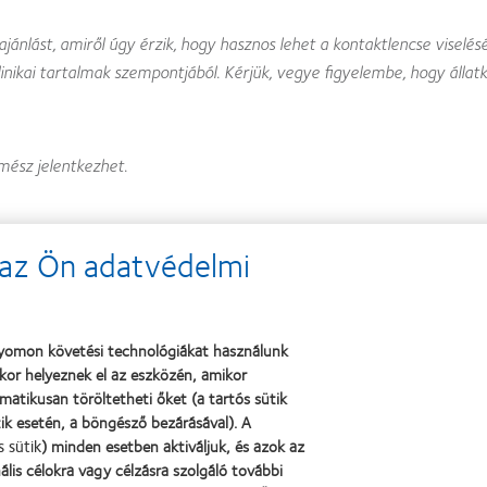
ánlást, amiről úgy érzik, hogy hasznos lehet a kontaktlencse viselésé
ikai tartalmak szempontjából. Kérjük, vegye figyelembe, hogy állatk
ész jelentkezhet.
hoz is fordulhat kérdésekkel, azonban erre az oldalra fogjuk irányít
 (az Ön adatvédelmi
támogatást.
gy a termék(ek)et, miután az IIS-t jóváhagyták?
rmék(ek) általában az annak aláírásától számított 60 napon belül ren
ó nyomon követési technológiákat használunk
fel finanszírozást, sem termékeket.
kor helyeznek el az eszközén, amikor
atikusan töröltetheti őket (a tartós sütik
észleteket, amelyek szükségesek ahhoz, hogy az IISC-ülésen megvizsg
k esetén, a böngésző bezárásával). A
zletes információt a protokolltervezetről és a klinikai vizsgálati tervr
s sütik
) minden esetben aktiváljuk, és azok az
ális célokra vagy célzásra szolgáló további
kiegészítésekre lesz szükségünk.