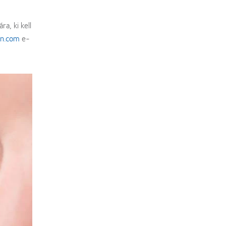
a, ki kell
on.com
e-