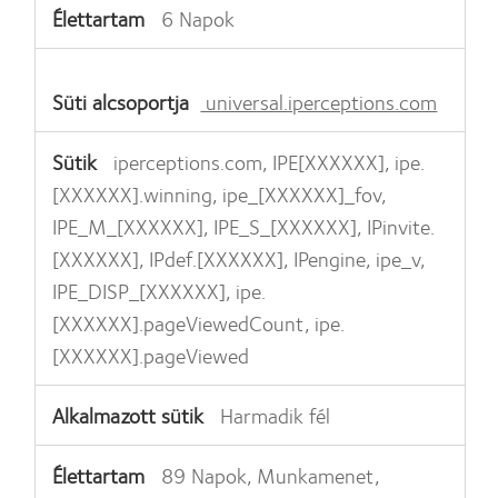
6 Napok
universal.iperceptions.com
iperceptions.com, IPE[XXXXXX], ipe.
[XXXXXX].winning, ipe_[XXXXXX]_fov,
IPE_M_[XXXXXX], IPE_S_[XXXXXX], IPinvite.
[XXXXXX], IPdef.[XXXXXX], IPengine, ipe_v,
IPE_DISP_[XXXXXX], ipe.
[XXXXXX].pageViewedCount, ipe.
[XXXXXX].pageViewed
Harmadik fél
89 Napok, Munkamenet,