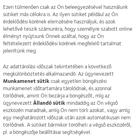
Ezen túlmenően csak az Ön beleegyezésével használunk
sütiket más célokra is. Az ilyen sütiket például az Ön
érdeklődési körének elemzésére használjuk, és azok
lehetővé teszik számunkra, hogy személyre szabott online
élményt nyújtsunk Önnek azáltal, hogy az Ön
feltételezett érdeklődési körének megfelelő tartalmat
jelenítünk meg.
Az adattárolási időszak tekintetében a következő
megkülönböztetés alkalmazandó: Az úgynevezett
Munkamenet sütik
csak egyetlen böngészési
munkamenet időtartamára tárolódnak, és azonnal
törlődnek, amint Ön bezárja a böngészőt, míg az
úgynevezett
Állandó sütik
mindaddig az Ön végső
eszközén maradnak, amíg Ön nem törli azokat, vagy amíg
egy meghatározott időszak után azok automatikusan nem
törlődnek. A sütiket bármikor törölheti a végső eszközéről,
pl. a böngészője beállításai segítségével.