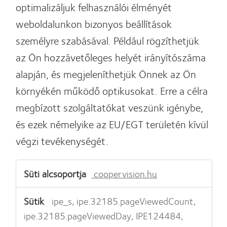
optimalizáljuk felhasználói élményét
weboldalunkon bizonyos beállítások
személyre szabásával. Például rögzíthetjük
az Ön hozzávetőleges helyét irányítószáma
alapján, és megjeleníthetjük Önnek az Ön
környékén működő optikusokat. Erre a célra
megbízott szolgáltatókat veszünk igénybe,
és ezek némelyike az EU/EGT területén kívül
végzi tevékenységét.
Funkcionális
coopervision.hu
sütik
ipe_s, ipe.32185.pageViewedCount,
ipe.32185.pageViewedDay, IPE124484,