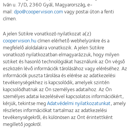
Iván u. 7/D, 2360 Gyál, Magyarország, e-
mail:
dpo@coopervision.com
vagy postai úton a fenti
címen.
A jelen Sütikre vonatkozó nyilatkozat a(z)
coopervision.hu
címen elérhető webhelyünkre és a
megfelelő aloldalakra vonatkozik. A jelen Sütikre
vonatkozó nyilatkozatban elmagyarázzuk, hogy milyen
sütiket és hasonló technológiákat használunk az Ön végső
eszközén lévő információk tárolásához vagy eléréséhez. Az
információk puszta tárolása és elérése az adatkezelési
tevékenységekhez is kapcsolódik, amelyek szintén
kapcsolódhatnak az Ön személyes adataihoz. Az Ön
személyes adatai kezelésével kapcsolatos információkért,
kérjük, tekintse meg
Adatvédelmi nyilatkozatunkat
, amely
részletes információkat tartalmaz az adatkezelési
tevékenységekről, és különösen az Önt érintettként
megillető jogokról.