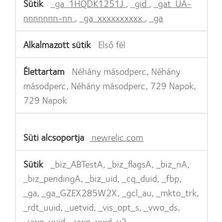
_ga_1HQDK1251J
,
_gid
,
_gat_UA-
nnnnnnn-nn
,
_ga_xxxxxxxxxx
,
_ga
Első fél
Néhány másodperc, Néhány
másodperc, Néhány másodperc, 729 Napok,
729 Napok
newrelic.com
_biz_ABTestA, _biz_flagsA, _biz_nA,
_biz_pendingA, _biz_uid, _cq_duid, _fbp,
_ga, _ga_GZEX285W2X, _gcl_au, _mkto_trk,
_rdt_uuid, _uetvid, _vis_opt_s, _vwo_ds,
_vwo_uuid, _vwo_uuid_v2,