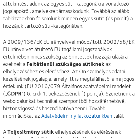
áttekintést adunk az egyes süti-kategóriákra vonatkozó
jogalapokról, amelyekre támaszkodunk. Továbbá az alábbi
táblázatokban felsorolunk minden egyes sütit (és pixelt) a
hozzájuk tartozó süti-kategóriában.
A 2009/136/EK EU irányelvvel módosított 2002/58/EK
EU irányelvet átültető EU tagállami jogszabályok
értelmében nincs szükség az érintettek hozzájárulására
ezeknek a
Feltétlenül szükséges sütiknek
az
elhelyezéséhez és eléréséhez. Az Ön személyes adatai
kezelésének jogalapja, amely itt is megtalálható, a mi jogos
érdekünk (EU 2016/679 Általános adatvédelmi rendelet
(„
GDPR
”) 6. cikk 1. bekezdésének f) pontja). Szeretnénk a
weboldalunkat technikai szempontból hozzáférhetővé,
biztonságossá és használhatóvá tenni. További
információkat az
Adatvédelmi nyilatkozatunkban
talál.
A
Teljesítmény sütik
elhelyezésének és elérésének