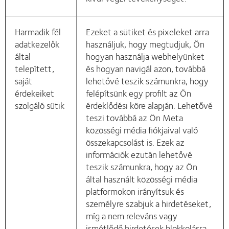
Harmadik fél
Ezeket a sütiket és pixeleket arra
adatkezelők
használjuk, hogy megtudjuk, Ön
által
hogyan használja webhelyünket
telepített,
és hogyan navigál azon, továbbá
saját
lehetővé teszik számunkra, hogy
érdekeiket
felépítsünk egy profilt az Ön
szolgáló sütik
érdeklődési köre alapján. Lehetővé
teszi továbbá az Ön Meta
közösségi média fiókjaival való
összekapcsolást is. Ezek az
információk ezután lehetővé
teszik számunkra, hogy az Ön
által használt közösségi média
platformokon irányítsuk és
személyre szabjuk a hirdetéseket,
míg a nem releváns vagy
ismétlődő hirdetések blokkolásra