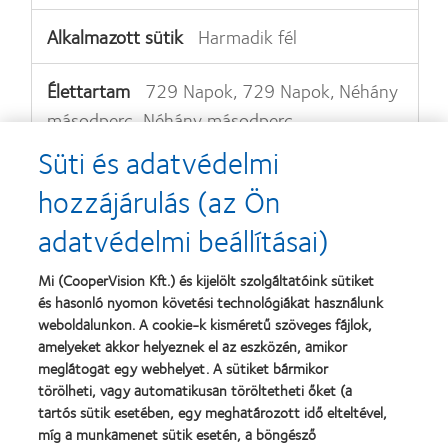
Harmadik fél
729 Napok, 729 Napok, Néhány
másodperc, Néhány másodperc
Süti és adatvédelmi
hozzájárulás (az Ön
www.facebook.com
adatvédelmi beállításai)
Mi (CooperVision Kft.) és kijelölt szolgáltatóink sütiket
Harmadik fél
és hasonló nyomon követési technológiákat használunk
weboldalunkon. A cookie-k kisméretű szöveges fájlok,
amelyeket akkor helyeznek el az eszközén, amikor
Munkamenet
meglátogat egy webhelyet. A sütiket bármikor
törölheti, vagy automatikusan töröltetheti őket (a
tartós sütik esetében, egy meghatározott idő elteltével,
universal.iperceptions.com
míg a munkamenet sütik esetén, a böngésző