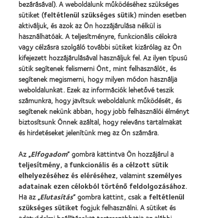
bezárásával). A weboldalunk működéséhez szükséges
sütiket (
feltétlenül szükséges sütik
) minden esetben
iperceptions.com
aktiváljuk, és azok az Ön hozzájárulása nélkül is
használhatóak. A teljesítményre, funkcionális célokra
Harmadik fél
vagy célzásra szolgáló további sütiket kizárólag az Ön
kifejezett hozzájárulásával használjuk fel. Az ilyen típusú
sütik segítenek felismerni Önt, mint felhasználót, és
89 Napok
segítenek megismerni, hogy milyen módon használja
weboldalunkat. Ezek az információk lehetővé teszik
számunkra, hogy javítsuk weboldalunk működését, és
segítenek nekünk abban, hogy jobb felhasználói élményt
biztosítsunk Önnek azáltal, hogy releváns tartalmakat
6 Az EU-n/EGT-n kívüli harmadik
és hirdetéseket jelenítünk meg az Ön számára.
országokba történő adattovábbítással
Az „
Elfogadom
” gombra kattintva Ön hozzájárul a
kapcsolatos információkért kérjük,
teljesítmény
, a
funkcionális
és
a célzott sütik
elhelyezéséhez és eléréséhez
, valamint
személyes
vegye fel velünk a kapcsolatot.
adatainak ezen célokból történő feldolgozásához
.
Ha az „
Elutasítás
” gombra kattint, csak
a feltétlenül
szükséges sütiket
fogjuk felhasználni. A sütiket és
Amennyiben a fenti lista azt jelzi, hogy az EU/EGT