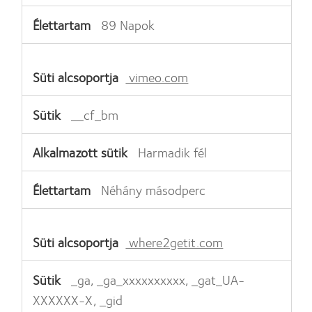
89 Napok
vimeo.com
__cf_bm
Harmadik fél
Néhány másodperc
where2getit.com
_ga, _ga_xxxxxxxxxx, _gat_UA-
XXXXXX-X, _gid