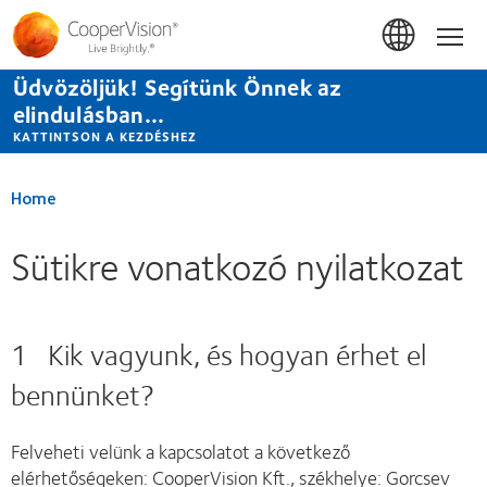
Ugrás
a
Hom
tartalomra
Üdvözöljük! Segítünk Önnek az
elindulásban...
KATTINTSON A KEZDÉSHEZ
Home
Sütikre vonatkozó nyilatkozat
1 Kik vagyunk, és hogyan érhet el
bennünket?
Felveheti velünk a kapcsolatot a következő
elérhetőségeken: CooperVision Kft., székhelye: Gorcsev