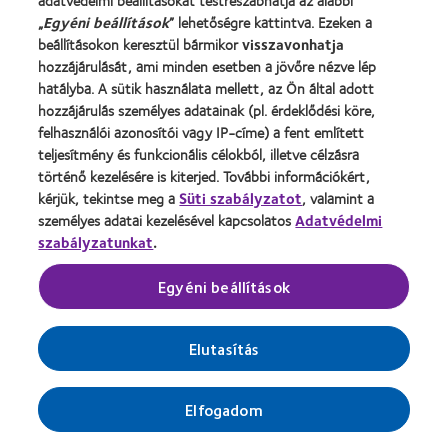
adatvédelmi beállításokat testreszabhatja az alábbi
területén kívül működő megbízott szolgáltatókat veszünk
„
Egyéni beállítások
” lehetőségre kattintva. Ezeken a
igénybe, megfelelő biztonsági intézkedésekkel biztosítjuk
beállításokon keresztül bármikor
visszavonhatja
a megfelelő szintű adatvédelmet a külföldi
hozzájárulását, ami minden esetben a jövőre nézve lép
adattovábbításhoz. Biztosítékként többek között
hatályba. A sütik használata mellett, az Ön által adott
felmértük az adattovábbítás kockázatait, és a GDPR 46.
hozzájárulás személyes adatainak (pl. érdeklődési köre,
cikke (2) bekezdésének c) pontja értelmében
felhasználói azonosítói vagy IP-címe) a fent említett
megkötöttük az EU Bizottság uniós általános szerződési
teljesítmény és funkcionális célokból, illetve célzásra
feltételeit a személyes adatoknak az EU/EGT-országokból
történő kezelésére is kiterjed. További információkért,
az EU/EGT-n kívüli szolgáltatók részére történő
kérjük, tekintse meg a
Süti szabályzatot
, valamint a
személyes adatai kezelésével kapcsolatos
Adatvédelmi
továbbítására vonatkozóan.
szabályzatunkat
.
Ha bármilyen kérdése merülne fel az uniós általános
Egyéni beállítások
szerződési feltételekkel kapcsolatban, vagy ha további
információkat szeretne kapni az EU-n/EGT-n kívüli
országokba történő adattovábbításra vonatkozó további
Elutasítás
biztonsági intézkedésekről, kérjük, vegye fel velünk a
kapcsolatot a
dpo@coopervision.com
címen.
Elfogadom
***