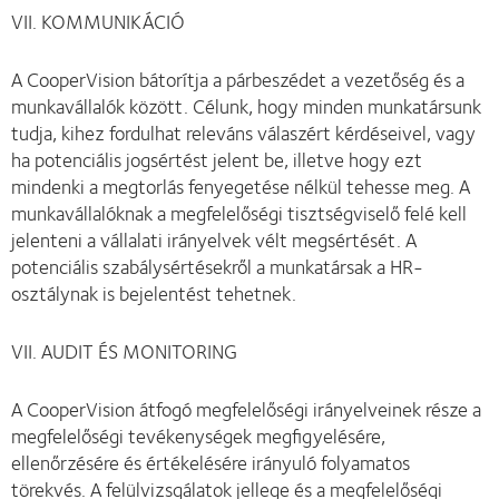
VII. KOMMUNIKÁCIÓ
A CooperVision bátorítja a párbeszédet a vezetőség és a
munkavállalók között. Célunk, hogy minden munkatársunk
tudja, kihez fordulhat releváns válaszért kérdéseivel, vagy
ha potenciális jogsértést jelent be, illetve hogy ezt
mindenki a megtorlás fenyegetése nélkül tehesse meg. A
munkavállalóknak a megfelelőségi tisztségviselő felé kell
jelenteni a vállalati irányelvek vélt megsértését. A
potenciális szabálysértésekről a munkatársak a HR-
osztálynak is bejelentést tehetnek.
VII. AUDIT ÉS MONITORING
A CooperVision átfogó megfelelőségi irányelveinek része a
megfelelőségi tevékenységek megfigyelésére,
ellenőrzésére és értékelésére irányuló folyamatos
törekvés. A felülvizsgálatok jellege és a megfelelőségi