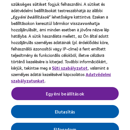
szükséges sütiket
fogjuk felhasználni. A sütiket és
adatvédelmi beállításokat testreszabhatja az alábbi
Jogi információk
„
Egyéni beállítások
” lehetőségre kattintva. Ezeken a
Adatvédelmi szabályzat
beállításokon keresztül bármikor
visszavonhatja
Cookie szabályzat
hozzájárulását, ami minden esetben a jövőre nézve lép
hatályba. A sütik használata mellett, az Ön által adott
Hozzászólásokkal kapcsolatos irányelvek
hozzájárulás személyes adatainak (pl. érdeklődési köre,
felhasználói azonosítói vagy IP-címe) a fent említett
Illesztői oldal
teljesítmény és funkcionális célokból, illetve célzásra
történő kezelésére is kiterjed. További információkért,
kérjük, tekintse meg a
Hozzájárulási beállítások kezelése
Süti szabályzatot
, valamint a
személyes adatai kezelésével kapcsolatos
Adatvédelmi
szabályzatunkat
.
A kontaktlencsék gyógyászati segédeszköznek
Egyéni beállítások
minősülő orvostechnikai eszközök.
A kockázatokról olvassa el a használati
Elutasítás
útmutatót, vagy kérdezze meg kezelőorvosát!
Elfogadom