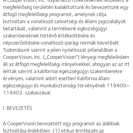
megfelelőség területén kialakítottunk és bevezettünk egy
átfogó megfelelőségi programot, amelynek célja
biztosítani a vonatkozó szövetségi és állami jogszabályok
betartását, valamint a termékeink egészségügyi
szakembereknek történő értékesítésére és
népszerűsítésére vonatkozó iparági normák követését.
Tudomásunk szerint a jelen nyilatkozat pillanatában a
CooperVision, Inc. („CooperVision”) lényegi megfelelésben
áll az átfogó megfelelőségi irányelvekkel, ahogyan az az itt
leírtak szerint a kaliforniai egészségügyi szakemberekre
érvényes, valamint adott esetben Kalifornia állam
egészségügyi és munkabiztonsági törvényének 119400–
119402. szakaszával.
I. BEVEZETÉS
A CooperVision bevezetett egy programot az alábbiak
biztosítása érdekében: (1) etikus érintkezés az