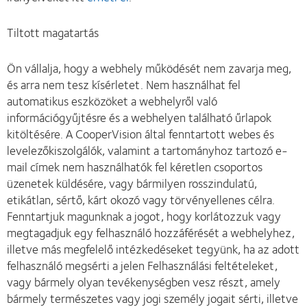
Tiltott magatartás
Ön vállalja, hogy a webhely működését nem zavarja meg,
és arra nem tesz kísérletet. Nem használhat fel
automatikus eszközöket a webhelyről való
információgyűjtésre és a webhelyen található űrlapok
kitöltésére. A CooperVision által fenntartott webes és
levelezőkiszolgálók, valamint a tartományhoz tartozó e-
mail címek nem használhatók fel kéretlen csoportos
üzenetek küldésére, vagy bármilyen rosszindulatú,
etikátlan, sértő, kárt okozó vagy törvényellenes célra.
Fenntartjuk magunknak a jogot, hogy korlátozzuk vagy
megtagadjuk egy felhasználó hozzáférését a webhelyhez,
illetve más megfelelő intézkedéseket tegyünk, ha az adott
felhasználó megsérti a jelen Felhasználási feltételeket,
vagy bármely olyan tevékenységben vesz részt, amely
bármely természetes vagy jogi személy jogait sérti, illetve