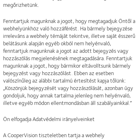
megőrizhetünk.
Fenntartjuk magunknak a jogot, hogy megtagadjuk Öntől a
webhelyünkhöz való hozzáférést. Ha bármely bejegyzése
irreleváns a webhely témáját tekintve, illetve saját ésszerű
belátásunk alapján egyéb okból nem helyénvaló,
fenntartjuk magunknak a jogot az adott bejegyzés vagy
hozzászólás megjelenésének megtagadására. Fenntartjuk
magunknak a jogot, hogy bármikor eltávolítsunk bármely
bejegyzést vagy hozzászólást. Ebben az esetben
valószínűleg az alábbi tartalmú értesítést kapja tőlünk:
„Köszönjük bejegyzését vagy hozzászólását, azonban úgy
gondoljuk, hogy annak tartalma jelenleg nem helyénvaló,
illetve egyéb módon ellentmondásban áll szabályainkkal.”
Ön elfogadja Adatvédelmi irányelveinket
A CooperVision tiszteletben tartja a webhely