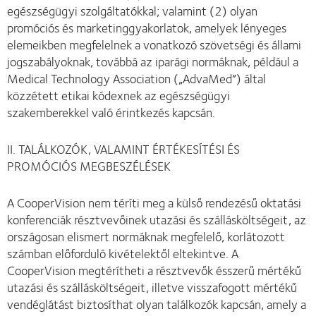
egészségügyi szolgáltatókkal; valamint (2) olyan
promóciós és marketinggyakorlatok, amelyek lényeges
elemeikben megfelelnek a vonatkozó szövetségi és állami
jogszabályoknak, továbbá az iparági normáknak, például a
Medical Technology Association („AdvaMed”) által
közzétett etikai kódexnek az egészségügyi
szakemberekkel való érintkezés kapcsán.
II. TALÁLKOZÓK, VALAMINT ÉRTÉKESÍTÉSI ÉS
PROMÓCIÓS MEGBESZÉLÉSEK
A CooperVision nem téríti meg a külső rendezésű oktatási
konferenciák résztvevőinek utazási és szállásköltségeit, az
országosan elismert normáknak megfelelő, korlátozott
számban előforduló kivételektől eltekintve. A
CooperVision megtérítheti a résztvevők ésszerű mértékű
utazási és szállásköltségeit, illetve visszafogott mértékű
vendéglátást biztosíthat olyan találkozók kapcsán, amely a