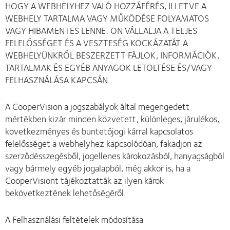
HOGY A WEBHELYHEZ VALÓ HOZZÁFÉRÉS, ILLETVE A
WEBHELY TARTALMA VAGY MŰKÖDÉSE FOLYAMATOS
VAGY HIBAMENTES LENNE. ÖN VÁLLALJA A TELJES
FELELŐSSÉGET ÉS A VESZTESÉG KOCKÁZATÁT A
WEBHELYÜNKRŐL BESZERZETT FÁJLOK, INFORMÁCIÓK,
TARTALMAK ÉS EGYÉB ANYAGOK LETÖLTÉSE ÉS/VAGY
FELHASZNÁLÁSA KAPCSÁN.
A CooperVision a jogszabályok által megengedett
mértékben kizár minden közvetett, különleges, járulékos,
következményes és büntetőjogi kárral kapcsolatos
felelősséget a webhelyhez kapcsolódóan, fakadjon az
szerződésszegésből, jogellenes károkozásból, hanyagságból
vagy bármely egyéb jogalapból, még akkor is, ha a
CooperVisiont tájékoztatták az ilyen károk
bekövetkeztének lehetőségéről.
A Felhasználási feltételek módosítása