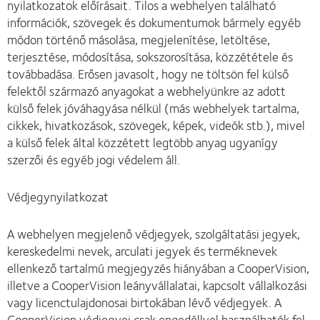
nyilatkozatok előírásait. Tilos a webhelyen található
információk, szövegek és dokumentumok bármely egyéb
módon történő másolása, megjelenítése, letöltése,
terjesztése, módosítása, sokszorosítása, közzététele és
továbbadása. Erősen javasolt, hogy ne töltsön fel külső
felektől származó anyagokat a webhelyünkre az adott
külső felek jóváhagyása nélkül (más webhelyek tartalma,
cikkek, hivatkozások, szövegek, képek, videók stb.), mivel
a külső felek által közzétett legtöbb anyag ugyanígy
szerzői és egyéb jogi védelem áll.
Védjegynyilatkozat
A webhelyen megjelenő védjegyek, szolgáltatási jegyek,
kereskedelmi nevek, arculati jegyek és terméknevek
ellenkező tartalmú megjegyzés hiányában a CooperVision,
illetve a CooperVision leányvállalatai, kapcsolt vállalkozási
vagy licenctulajdonosai birtokában lévő védjegyek. A
CooperVision védjegyei csak engedéllyel használhatók fel