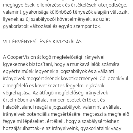
megfigyelések, ellenőrzések és értékelések kiterjedtsége,
valamint gyakorisága különböző tényezők alapján változik.
Ilyenek az új szabályozói követelmények, az üzleti
gyakorlatok változásai és egyéb szempontok.
VIII. ÉRVÉNYESÍTÉS ÉS KIVIZSGÁLÁS
A CooperVision átfogó megfelelőségi irányelvei
igyekeznek biztosítani, hogy a munkavállalók számára
egyértelműek legyenek a jogszabályok és a vállalati
irányelvek megsértésének következményei. Cél ezenkívül
a megfelelő és következetes fegyelmi eljárások
végrehajtása. Az átfogó megfelelőségi irányelvek
értelmében a vállalat minden esetet értékel, és
haladéktalanul reagál a jogszabályok, valamint a vállalati
irányelvek potenciális megsértésére, megteszi a megfelelő
fegyelmi lépéseket, értékeli, hogy a szabálysértéshez
hozzájárulhattak-e az irányelveink, gyakorlataink vagy