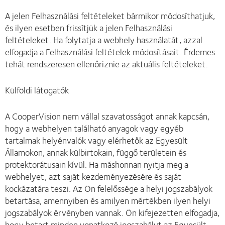
A jelen Felhasználási feltételeket bármikor módosíthatjuk,
és ilyen esetben frissítjük a jelen Felhasználási
feltételeket. Ha folytatja a webhely használatát, azzal
elfogadja a Felhasználási feltételek módosításait. Érdemes
tehát rendszeresen ellenőriznie az aktuális feltételeket.
Külföldi látogatók
A CooperVision nem vállal szavatosságot annak kapcsán,
hogy a webhelyen található anyagok vagy egyéb
tartalmak helyénvalók vagy elérhetők az Egyesült
Államokon, annak külbirtokain, függő területein és
protektorátusain kívül. Ha máshonnan nyitja meg a
webhelyet, azt saját kezdeményezésére és saját
kockázatára teszi. Az Ön felelőssége a helyi jogszabályok
betartása, amennyiben és amilyen mértékben ilyen helyi
jogszabályok érvényben vannak. Ön kifejezetten elfogadja,
hogy betart minden vonatkozó jogszabályt az Egyesült