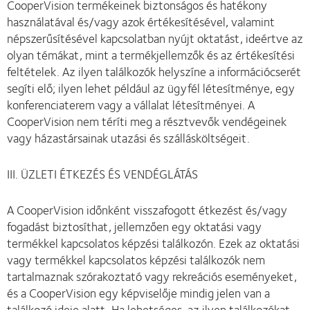
CooperVision termékeinek biztonságos és hatékony
használatával és/vagy azok értékesítésével, valamint
népszerűsítésével kapcsolatban nyújt oktatást, ideértve az
olyan témákat, mint a termékjellemzők és az értékesítési
feltételek. Az ilyen találkozók helyszíne a információcserét
segíti elő; ilyen lehet például az ügyfél létesítménye, egy
konferenciaterem vagy a vállalat létesítményei. A
CooperVision nem téríti meg a résztvevők vendégeinek
vagy házastársainak utazási és szállásköltségeit.
III. ÜZLETI ÉTKEZÉS ÉS VENDÉGLÁTÁS
A CooperVision időnként visszafogott étkezést és/vagy
fogadást biztosíthat, jellemzően egy oktatási vagy
termékkel kapcsolatos képzési találkozón. Ezek az oktatási
vagy termékkel kapcsolatos képzési találkozók nem
tartalmaznak szórakoztató vagy rekreációs eseményeket,
és a CooperVision egy képviselője mindig jelen van a
találkozó ideje alatt. Ha lehetséges, az ilyen találkozókat