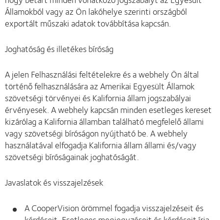
Államokból vagy az Ön lakóhelye szerinti országból
exportált műszaki adatok továbbítása kapcsán.
Joghatóság és illetékes bíróság
A jelen Felhasználási feltételekre és a webhely Ön által
történő felhasználására az Amerikai Egyesült Államok
szövetségi törvényei és Kalifornia állam jogszabályai
érvényesek. A webhely kapcsán minden esetleges kereset
kizárólag a Kalifornia államban található megfelelő állami
vagy szövetségi bíróságon nyújtható be. A webhely
használatával elfogadja Kalifornia állam állami és/vagy
szövetségi bíróságainak joghatóságát.
Javaslatok és visszajelzések
A CooperVision örömmel fogadja visszajelzéseit és
kérdéseit. Esetleges megjegyzéseit és kérdéseit írja