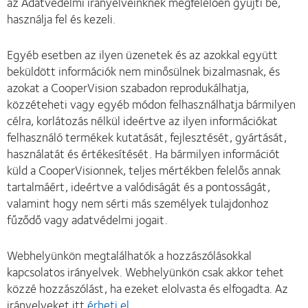
az Adatvédelmi irányelveinknek megfelelően gyűjti be,
használja fel és kezeli.
Egyéb esetben az ilyen üzenetek és az azokkal együtt
beküldött információk nem minősülnek bizalmasnak, és
azokat a CooperVision szabadon reprodukálhatja,
közzéteheti vagy egyéb módon felhasználhatja bármilyen
célra, korlátozás nélkül ideértve az ilyen információkat
felhasználó termékek kutatását, fejlesztését, gyártását,
használatát és értékesítését. Ha bármilyen információt
küld a CooperVisionnek, teljes mértékben felelős annak
tartalmáért, ideértve a valódiságát és a pontosságát,
valamint hogy nem sérti más személyek tulajdonhoz
fűződő vagy adatvédelmi jogait.
Webhelyünkön megtalálhatók a hozzászólásokkal
kapcsolatos irányelvek. Webhelyünkön csak akkor tehet
közzé hozzászólást, ha ezeket elolvasta és elfogadta. Az
irányelveket itt
érheti el
.