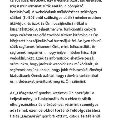
tartós sütik esetében, egy meghatározott idő elteltével,
Szövetsége
míg a munkamenet sütik esetén, a böngésző
bezárásával). A weboldalunk működéséhez szükséges
Termékeink
sütiket (
feltétlenül szükséges sütik
) minden esetben
aktiváljuk, és azok az Ön hozzájárulása nélkül is
Találja meg a lencséjét
használhatóak. A teljesítményre, funkcionális célokra
Kontaktlencse-technológia
vagy célzásra szolgáló további sütiket kizárólag az Ön
kifejezett hozzájárulásával használjuk fel. Az ilyen típusú
sütik segítenek felismerni Önt, mint felhasználót, és
Kontaktlencsék és a látás
segítenek megismerni, hogy milyen módon használja
Új viselő
weboldalunkat. Ezek az információk lehetővé teszik
számunkra, hogy javítsuk weboldalunk működését, és
Tapasztalt viselő
segítenek nekünk abban, hogy jobb felhasználói élményt
Blog
biztosítsunk Önnek azáltal, hogy releváns tartalmakat
és hirdetéseket jelenítünk meg az Ön számára.
Vállalatunk
Az „
Elfogadom
” gombra kattintva Ön hozzájárul a
Karrierlehetőségek a CooperVisionnél
teljesítmény
, a
funkcionális
és
a célzott sütik
Hírközpont
elhelyezéséhez és eléréséhez
, valamint
személyes
adatainak ezen célokból történő feldolgozásához
.
Kapcsolat
Ha az „
Elutasítás
” gombra kattint, csak
a feltétlenül