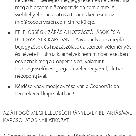
meg a blogadmin@coopervision.com címre. A
webhellyel kapcsolatos általános kérdéseit az
info@coopervision.com címre küldje.
FELELŐSSÉGKIZÁRÁS A HOZZÁSZÓLÁSOK ÉS A
BEJEGYZÉSEK KAPCSÁN – A webhelyen szereplő
bejegyzések és hozzászólások a szerzők véleményét
és nézeteit tükrözik, amelyek nem minden esetben
egyeznek meg a CooperVision, valamint
tisztségviselői és igazgatói véleményével, illetve
nézőpontjával.
Kérdése vagy megjegyzése van a CooperVision
termékeivel kapcsolatban?
AZ ÁTFOGÓ MEGFELELŐSÉGI IRÁNYELVEK BETARTÁSÁVAL
KAPCSOLATOS NYILATKOZAT
A CooperVision, Inc. folyamatos törekvéseinek részeként a