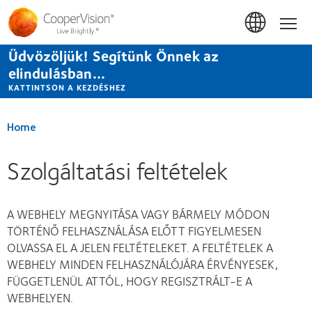
Ugrás
a
Hom
tartalomra
Üdvözöljük! Segítünk Önnek az
elindulásban...
KATTINTSON A KEZDÉSHEZ
Home
Szolgáltatási feltételek
A WEBHELY MEGNYITÁSA VAGY BÁRMELY MÓDON
TÖRTÉNŐ FELHASZNÁLÁSA ELŐTT FIGYELMESEN
OLVASSA EL A JELEN FELTÉTELEKET. A FELTÉTELEK A
WEBHELY MINDEN FELHASZNÁLÓJÁRA ÉRVÉNYESEK,
FÜGGETLENÜL ATTÓL, HOGY REGISZTRÁLT-E A
WEBHELYEN.