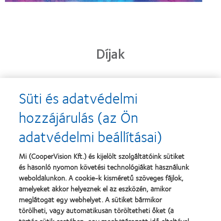
Díjak
Süti és adatvédelmi
Learn
Learn
more
more
hozzájárulás (az Ön
about
about
2013.
„Contact
adatvédelmi beállításai)
évi
Lens
Silmo
Product
d’Or
of
Learn
Mi (CooperVision Kft.) és kijelölt szolgáltatóink sütiket
díj
the
Learn
more
és hasonló nyomon követési technológiákat használunk
a
Year”,
more
about
legjobb
2013
about
weboldalunkon. A cookie-k kisméretű szöveges fájlok,
Magyar
termékért
"BCLA
amelyeket akkor helyeznek el az eszközén, amikor
Vakok
–
Award",
meglátogat egy webhelyet. A sütiket bármikor
és
MyDay™
2019
Gyengénlátók
törölheti, vagy automatikusan töröltetheti őket (a
Országos