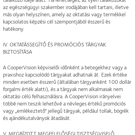
az egészségügyi szakember irodájában kell tartani, illetve
más olyan helyszínen, amely az oktatási vagy termékkel
kapcsolatos képzési cél szempontjából ésszerű és
hatékony.
IV. OKTATÁSSEGÍTŐ ÉS PROMÓCIÓS TÁRGYAK
BIZTOSÍTÁSA
A CooperVision képviselői időnként a betegekhez vagy a
praxishoz kapcsolódó tárgyakat adhatnak át. Ezek értéke
minden esetben ésszerű (általában tárgyanként 100 dollár
forgalmi érték alatti), és a tárgyak nem alkalmasak nem
oktatási célú felhasználásra. A CooperVision irányelvei
többé nem teszik lehetővé a névleges értékű promóciós
vagy „emlékeztető” jellegű tárgyak, például tollak, bögrék
és ajándékutalványok átadását.
V. MEGBÍZOTT MEGFELELŐSÉGI TISZTSÉGVISELŐ