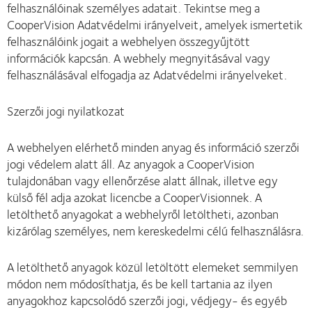
felhasználóinak személyes adatait. Tekintse meg a
CooperVision Adatvédelmi irányelveit, amelyek ismertetik
felhasználóink jogait a webhelyen összegyűjtött
információk kapcsán. A webhely megnyitásával vagy
felhasználásával elfogadja az Adatvédelmi irányelveket.
Szerzői jogi nyilatkozat
A webhelyen elérhető minden anyag és információ szerzői
jogi védelem alatt áll. Az anyagok a CooperVision
tulajdonában vagy ellenőrzése alatt állnak, illetve egy
külső fél adja azokat licencbe a CooperVisionnek. A
letölthető anyagokat a webhelyről letöltheti, azonban
kizárólag személyes, nem kereskedelmi célú felhasználásra.
A letölthető anyagok közül letöltött elemeket semmilyen
módon nem módosíthatja, és be kell tartania az ilyen
anyagokhoz kapcsolódó szerzői jogi, védjegy- és egyéb