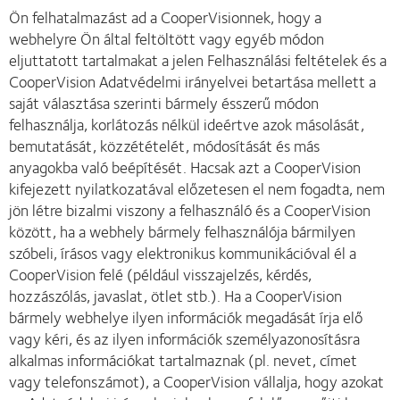
Ön felhatalmazást ad a CooperVisionnek, hogy a
webhelyre Ön által feltöltött vagy egyéb módon
eljuttatott tartalmakat a jelen Felhasználási feltételek és a
CooperVision Adatvédelmi irányelvei betartása mellett a
saját választása szerinti bármely ésszerű módon
felhasználja, korlátozás nélkül ideértve azok másolását,
bemutatását, közzétételét, módosítását és más
anyagokba való beépítését. Hacsak azt a CooperVision
kifejezett nyilatkozatával előzetesen el nem fogadta, nem
jön létre bizalmi viszony a felhasználó és a CooperVision
között, ha a webhely bármely felhasználója bármilyen
szóbeli, írásos vagy elektronikus kommunikációval él a
CooperVision felé (például visszajelzés, kérdés,
hozzászólás, javaslat, ötlet stb.). Ha a CooperVision
bármely webhelye ilyen információk megadását írja elő
vagy kéri, és az ilyen információk személyazonosításra
alkalmas információkat tartalmaznak (pl. nevet, címet
vagy telefonszámot), a CooperVision vállalja, hogy azokat