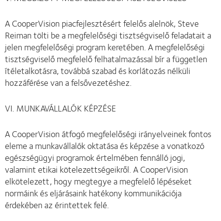
A CooperVision piacfejlesztésért felelős alelnök, Steve
Reiman tölti be a megfelelőségi tisztségviselő feladatait a
jelen megfelelőségi program keretében. A megfelelőségi
tisztségviselő megfelelő felhatalmazással bír a független
ítéletalkotásra, továbbá szabad és korlátozás nélküli
hozzáférése van a felsővezetéshez.
VI. MUNKAVÁLLALÓK KÉPZÉSE
A CooperVision átfogó megfelelőségi irányelveinek fontos
eleme a munkavállalók oktatása és képzése a vonatkozó
egészségügyi programok értelmében fennálló jogi,
valamint etikai kötelezettségeikről. A CooperVision
elkötelezett, hogy megtegye a megfelelő lépéseket
normáink és eljárásaink hatékony kommunikációja
érdekében az érintettek felé.