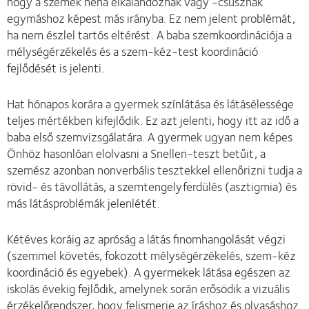
hogy a szemek néha elkalandoznak vagy -csúsznak
egymáshoz képest más irányba. Ez nem jelent problémát,
ha nem észlel tartós eltérést. A baba szemkoordinációja a
mélységérzékelés és a szem-kéz-test koordináció
fejlődését is jelenti.
Hat hónapos korára a gyermek színlátása és látásélessége
teljes mértékben kifejlődik. Ez azt jelenti, hogy itt az idő a
baba első szemvizsgálatára. A gyermek ugyan nem képes
Önhöz hasonlóan elolvasni a Snellen-teszt betűit, a
szemész azonban nonverbális tesztekkel ellenőrizni tudja a
rövid- és távollátás, a szemtengelyferdülés (asztigmia) és
más látásproblémák jelenlétét.
Kétéves koráig az apróság a látás finomhangolását végzi
(szemmel követés, fokozott mélységérzékelés, szem-kéz
koordináció és egyebek). A gyermekek látása egészen az
iskolás évekig fejlődik, amelynek során erősödik a vizuális
érzékelőrendszer, hogy felismerje az íráshoz és olvasáshoz