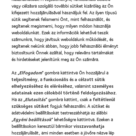
Kontaktlencse-technológia
vagy célzásra szolgáló további sütiket kizárólag az Ön
kifejezett hozzájárulásával használjuk fel. Az ilyen típusú
sütik segítenek felismerni Önt, mint felhasználót, és
Kontaktlencsék és a látás
segítenek megismerni, hogy milyen módon használja
Új viselő
weboldalunkat. Ezek az információk lehetővé teszik
számunkra, hogy javítsuk weboldalunk működését, és
Tapasztalt viselő
segítenek nekünk abban, hogy jobb felhasználói élményt
Blog
biztosítsunk Önnek azáltal, hogy releváns tartalmakat
és hirdetéseket jelenítünk meg az Ön számára.
Vállalatunk
Az „
Elfogadom
” gombra kattintva Ön hozzájárul a
Karrierlehetőségek a CooperVisionnél
teljesítmény
, a
funkcionális
és
a célzott sütik
Hírközpont
elhelyezéséhez és eléréséhez
, valamint
személyes
adatainak ezen célokból történő feldolgozásához
.
Kapcsolat
Ha az „
Elutasítás
” gombra kattint, csak
a feltétlenül
szükséges sütiket
fogjuk felhasználni. A sütiket és
adatvédelmi beállításokat testreszabhatja az alábbi
Jogi információk
„
Egyéni beállítások
” lehetőségre kattintva. Ezeken a
Adatvédelmi szabályzat
beállításokon keresztül bármikor
visszavonhatja
Cookie szabályzat
hozzájárulását, ami minden esetben a jövőre nézve lép