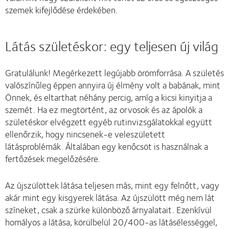
szemek kifejlődése érdekében.
Látás születéskor: egy teljesen új világ
Gratulálunk! Megérkezett legújabb örömforrása. A születés
valószínűleg éppen annyira új élmény volt a babának, mint
Önnek, és eltarthat néhány percig, amíg a kicsi kinyitja a
szemét. Ha ez megtörtént, az orvosok és az ápolók a
születéskor elvégzett egyéb rutinvizsgálatokkal együtt
ellenőrzik, hogy nincsenek-e veleszületett
látásproblémák. Általában egy kenőcsöt is használnak a
fertőzések megelőzésére.
Az újszülöttek látása teljesen más, mint egy felnőtt, vagy
akár mint egy kisgyerek látása. Az újszülött még nem lát
színeket, csak a szürke különböző árnyalatait. Ezenkívül
homályos a látása, körülbelül 20/400-as látásélességgel,