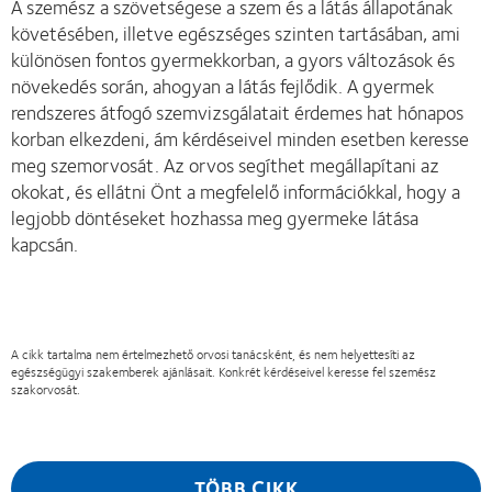
A szemész a szövetségese a szem és a látás állapotának
követésében, illetve egészséges szinten tartásában, ami
különösen fontos gyermekkorban, a gyors változások és
növekedés során, ahogyan a látás fejlődik. A gyermek
rendszeres átfogó szemvizsgálatait érdemes hat hónapos
korban elkezdeni, ám kérdéseivel minden esetben keresse
meg szemorvosát. Az orvos segíthet megállapítani az
okokat, és ellátni Önt a megfelelő információkkal, hogy a
legjobb döntéseket hozhassa meg gyermeke látása
kapcsán.
A cikk tartalma nem értelmezhető orvosi tanácsként, és nem helyettesíti az
egészségügyi szakemberek ajánlásait. Konkrét kérdéseivel keresse fel szemész
szakorvosát.
TÖBB CIKK