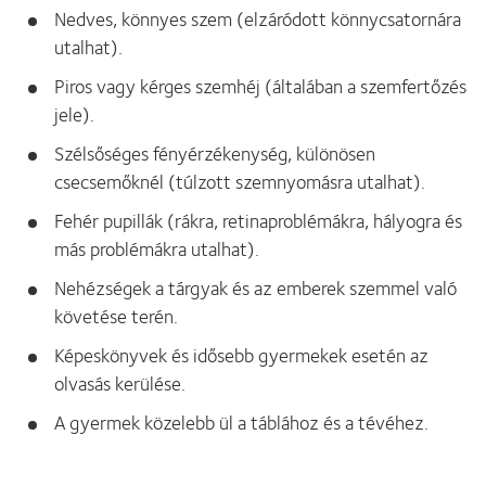
Nedves, könnyes szem (elzáródott könnycsatornára
utalhat).
Piros vagy kérges szemhéj (általában a szemfertőzés
jele).
Szélsőséges fényérzékenység, különösen
csecsemőknél (túlzott szemnyomásra utalhat).
Fehér pupillák (rákra, retinaproblémákra, hályogra és
más problémákra utalhat).
Nehézségek a tárgyak és az emberek szemmel való
követése terén.
Képeskönyvek és idősebb gyermekek esetén az
olvasás kerülése.
A gyermek közelebb ül a táblához és a tévéhez.