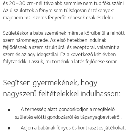
és 20–30 cm-nél távolabb semmire nem tud fókuszálni.
Az újszülöttek a fényre sem túlságosan érzékenyek:
majdnem 50-szeres fényerőt képesek csak észlelni.
Születéskor a baba szemének mérete körülbelül a felnőtt
szem háromnegyede. Az első hetekben indulnak
fejlődésnek a szem struktúrái és receptorai, valamint a
szem és az agy idegszálai. Ez a következő két évben
folytatódik. Lássuk, mi történik a látás fejlődése során.
Segítsen gyermekének, hogy
nagyszerű feltételekkel indulhasson:
A terhesség alatt gondoskodjon a megfelelő
születés előtti gondozásról és tápanyagbevitelről.
Adjon a babának fényes és kontrasztos játékokat.