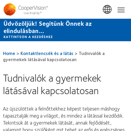
Ugrás
a
Hom
tartalomra
Üdvözöljük! Segítünk Önnek az
elindulásban...
KATTINTSON A KEZDÉSHEZ
Home
>
Kontaktlencsék és a látás
>
Tudnivalók a
gyermekek látásával kapcsolatosan
Tudnivalók a gyermekek
látásával kapcsolatosan
Az újszülöttek a felnőttekhez képest teljesen máshogy
tapasztalják meg a világot, és mindez a látással kezdődik.
Tekintsük át a gyermekek látását, annak fejlődését,
valamint hogy szülőként mit tehet az erős és egészséges