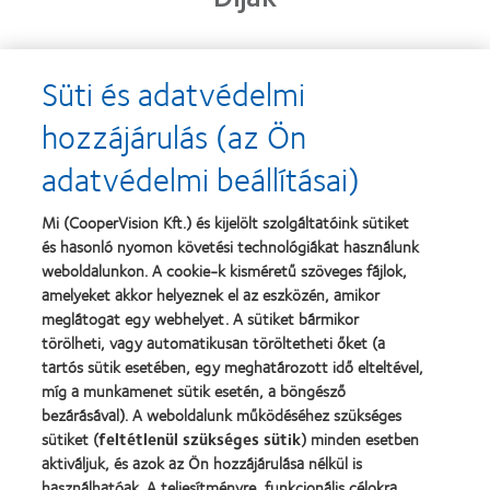
Süti és adatvédelmi
Learn
Learn
more
more
hozzájárulás (az Ön
about
about
2013.
„Contact
adatvédelmi beállításai)
évi
Lens
Silmo
Product
d’Or
of
Learn
Mi (CooperVision Kft.) és kijelölt szolgáltatóink sütiket
díj
the
Learn
more
és hasonló nyomon követési technológiákat használunk
a
Year”,
more
about
legjobb
2013
about
weboldalunkon. A cookie-k kisméretű szöveges fájlok,
Magyar
termékért
"BCLA
amelyeket akkor helyeznek el az eszközén, amikor
Vakok
–
Award",
meglátogat egy webhelyet. A sütiket bármikor
és
MyDay™
2019
Gyengénlátók
törölheti, vagy automatikusan töröltetheti őket (a
Országos
tartós sütik esetében, egy meghatározott idő elteltével,
Szövetsége
míg a munkamenet sütik esetén, a böngésző
bezárásával). A weboldalunk működéséhez szükséges
Termékeink
sütiket (
feltétlenül szükséges sütik
) minden esetben
aktiváljuk, és azok az Ön hozzájárulása nélkül is
Találja meg a lencséjét
használhatóak. A teljesítményre, funkcionális célokra