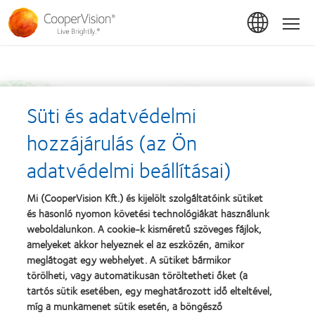
Ugrás
a
Hom
tartalomra
Süti és adatvédelmi
hozzájárulás (az Ön
adatvédelmi beállításai)
Mi (CooperVision Kft.) és kijelölt szolgáltatóink sütiket
és hasonló nyomon követési technológiákat használunk
weboldalunkon. A cookie-k kisméretű szöveges fájlok,
amelyeket akkor helyeznek el az eszközén, amikor
meglátogat egy webhelyet. A sütiket bármikor
törölheti, vagy automatikusan töröltetheti őket (a
tartós sütik esetében, egy meghatározott idő elteltével,
míg a munkamenet sütik esetén, a böngésző