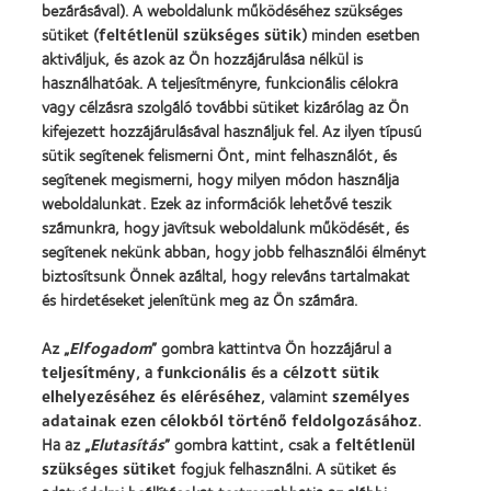
bezárásával). A weboldalunk működéséhez szükséges
sütiket (
feltétlenül szükséges sütik
) minden esetben
aktiváljuk, és azok az Ön hozzájárulása nélkül is
használhatóak. A teljesítményre, funkcionális célokra
vagy célzásra szolgáló további sütiket kizárólag az Ön
kifejezett hozzájárulásával használjuk fel. Az ilyen típusú
sütik segítenek felismerni Önt, mint felhasználót, és
segítenek megismerni, hogy milyen módon használja
weboldalunkat. Ezek az információk lehetővé teszik
Találja meg az Önnek
számunkra, hogy javítsuk weboldalunk működését, és
segítenek nekünk abban, hogy jobb felhasználói élményt
megfelelő kontaktlencsét!
biztosítsunk Önnek azáltal, hogy releváns tartalmakat
és hirdetéseket jelenítünk meg az Ön számára.
Több millió ember döntött úgy, hogy minden nap
Az „
Elfogadom
” gombra kattintva Ön hozzájárul a
CooperVision kontaktlencsét visel, mivel kiváló
teljesítmény
, a
funkcionális
és
a célzott sütik
elhelyezéséhez és eléréséhez
, valamint
személyes
minőségű lencsék széles választékát gyártjuk,
adatainak ezen célokból történő feldolgozásához
.
amelyek között gyakorlatilag minden
Ha az „
Elutasítás
” gombra kattint, csak
a feltétlenül
életstílushoz, pénztárcához és látáskorrekciós
szükséges sütiket
fogjuk felhasználni. A sütiket és