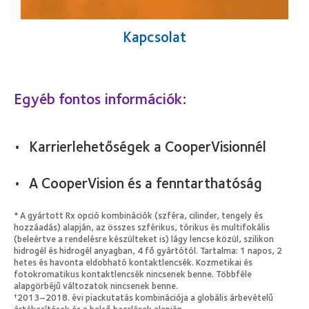
Kapcsolat
Egyéb fontos információk:
Karrierlehetőségek a CooperVisionnél
A CooperVision és a fenntarthatóság
* A gyártott Rx opció kombinációk (szféra, cilinder, tengely és
hozzáadás) alapján, az összes szférikus, tórikus és multifokális
(beleértve a rendelésre készülteket is) lágy lencse közül, szilikon
hidrogél és hidrogél anyagban, 4 fő gyártótól. Tartalma: 1 napos, 2
hetes és havonta eldobható kontaktlencsék. Kozmetikai és
fotokromatikus kontaktlencsék nincsenek benne. Többféle
alapgörbéjű változatok nincsenek benne.
2013–2018. évi piackutatás kombinációja a globális árbevételű
†
értékesítések és a belső becslések alapján.