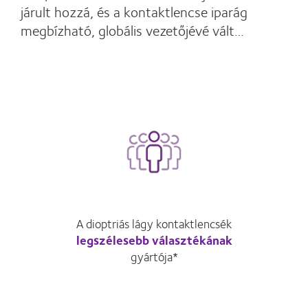
járult hozzá, és a kontaktlencse iparág
megbízható, globális vezetőjévé vált…
A dioptriás lágy kontaktlencsék
legszélesebb választékának
gyártója*