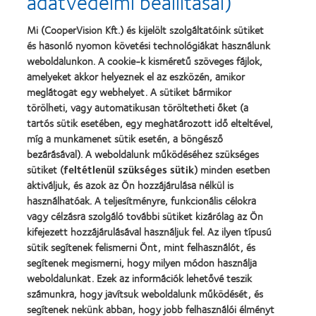
adatvédelmi beállításai)
Silmo
Product
d’Or
of
Learn
Mi (CooperVision Kft.) és kijelölt szolgáltatóink sütiket
díj
the
Learn
more
és hasonló nyomon követési technológiákat használunk
a
Year”,
more
about
legjobb
2013
about
weboldalunkon. A cookie-k kisméretű szöveges fájlok,
Magyar
termékért
"BCLA
amelyeket akkor helyeznek el az eszközén, amikor
Vakok
–
Award",
meglátogat egy webhelyet. A sütiket bármikor
és
MyDay™
2019
Gyengénlátók
törölheti, vagy automatikusan töröltetheti őket (a
Országos
tartós sütik esetében, egy meghatározott idő elteltével,
Szövetsége
míg a munkamenet sütik esetén, a böngésző
bezárásával). A weboldalunk működéséhez szükséges
Termékeink
sütiket (
feltétlenül szükséges sütik
) minden esetben
aktiváljuk, és azok az Ön hozzájárulása nélkül is
Találja meg a lencséjét
használhatóak. A teljesítményre, funkcionális célokra
Kontaktlencse-technológia
vagy célzásra szolgáló további sütiket kizárólag az Ön
kifejezett hozzájárulásával használjuk fel. Az ilyen típusú
sütik segítenek felismerni Önt, mint felhasználót, és
Kontaktlencsék és a látás
segítenek megismerni, hogy milyen módon használja
Új viselő
weboldalunkat. Ezek az információk lehetővé teszik
számunkra, hogy javítsuk weboldalunk működését, és
Tapasztalt viselő
segítenek nekünk abban, hogy jobb felhasználói élményt