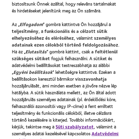
Blog
biztosítsunk Önnek azáltal, hogy releváns tartalmakat
és hirdetéseket jelenítünk meg az Ön számára.
Vállalatunk
Az „
Elfogadom
” gombra kattintva Ön hozzájárul a
Karrierlehetőségek a CooperVisionnél
teljesítmény
, a
funkcionális
és
a célzott sütik
Hírközpont
elhelyezéséhez és eléréséhez
, valamint
személyes
adatainak ezen célokból történő feldolgozásához
.
Kapcsolat
Ha az „
Elutasítás
” gombra kattint, csak
a feltétlenül
szükséges sütiket
fogjuk felhasználni. A sütiket és
Jogi információk
adatvédelmi beállításokat testreszabhatja az alábbi
„
Egyéni beállítások
” lehetőségre kattintva. Ezeken a
Adatvédelmi szabályzat
beállításokon keresztül bármikor
visszavonhatja
Cookie szabályzat
hozzájárulását, ami minden esetben a jövőre nézve lép
hatályba. A sütik használata mellett, az Ön által adott
Hozzászólásokkal kapcsolatos irányelvek
hozzájárulás személyes adatainak (pl. érdeklődési köre,
felhasználói azonosítói vagy IP-címe) a fent említett
Illesztői oldal
teljesítmény és funkcionális célokból, illetve célzásra
történő kezelésére is kiterjed. További információkért,
Hozzájárulási beállítások kezelése
kérjük, tekintse meg a
Süti szabályzatot
, valamint a
személyes adatai kezelésével kapcsolatos
Adatvédelmi