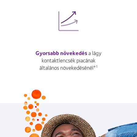
Gyorsabb növekedés
a lágy
kontaktlencsék piacának
általános növekedésénél
†1