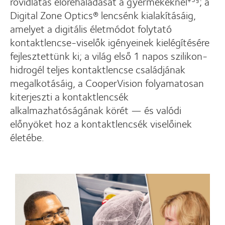
rövidlátás előrehaladását a gyermekeknél
; a
Digital Zone Optics® lencsénk kialakításáig,
amelyet a digitális életmódot folytató
kontaktlencse-viselők igényeinek kielégítésére
fejlesztettünk ki; a világ első 1 napos szilikon-
hidrogél teljes kontaktlencse családjának
megalkotásáig, a CooperVision folyamatosan
kiterjeszti a kontaktlencsék
alkalmazhatóságának körét — és valódi
előnyöket hoz a kontaktlencsék viselőinek
életébe.