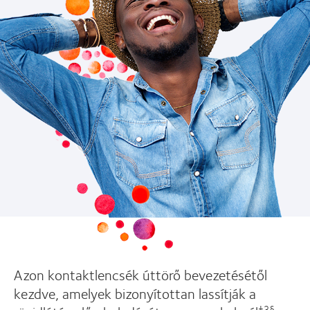
Azon kontaktlencsék úttörő bevezetésétől
kezdve, amelyek bizonyítottan lassítják a
‡3§