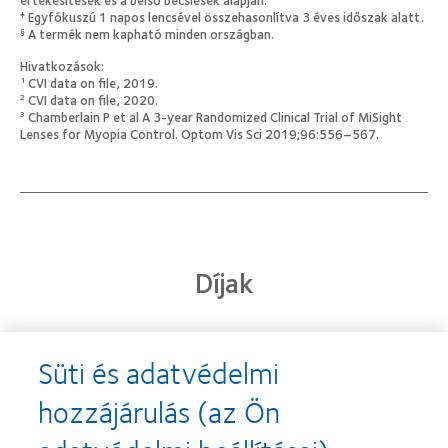
Egyfókuszú 1 napos lencsével összehasonlítva 3 éves időszak alatt.
‡
A termék nem kapható minden országban.
§
Hivatkozások:
CVI data on file, 2019.
1
CVI data on file, 2020.
2
Chamberlain P et al A 3-year Randomized Clinical Trial of MiSight
3
Lenses for Myopia Control. Optom Vis Sci 2019;96:556–567.
Díjak
Süti és adatvédelmi
Learn
Learn
more
more
hozzájárulás (az Ön
about
about
2013.
„Contact
évi
Lens