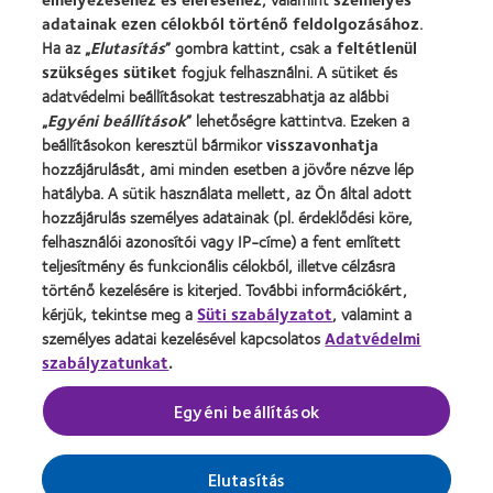
adatainak ezen célokból történő feldolgozásához
.
Kapcsolat
Ha az „
Elutasítás
” gombra kattint, csak
a feltétlenül
szükséges sütiket
fogjuk felhasználni. A sütiket és
adatvédelmi beállításokat testreszabhatja az alábbi
Jogi információk
„
Egyéni beállítások
” lehetőségre kattintva. Ezeken a
Adatvédelmi szabályzat
beállításokon keresztül bármikor
visszavonhatja
Cookie szabályzat
hozzájárulását, ami minden esetben a jövőre nézve lép
hatályba. A sütik használata mellett, az Ön által adott
Hozzászólásokkal kapcsolatos irányelvek
hozzájárulás személyes adatainak (pl. érdeklődési köre,
felhasználói azonosítói vagy IP-címe) a fent említett
Illesztői oldal
teljesítmény és funkcionális célokból, illetve célzásra
történő kezelésére is kiterjed. További információkért,
kérjük, tekintse meg a
Hozzájárulási beállítások kezelése
Süti szabályzatot
, valamint a
személyes adatai kezelésével kapcsolatos
Adatvédelmi
szabályzatunkat
.
A kontaktlencsék gyógyászati segédeszköznek
Egyéni beállítások
minősülő orvostechnikai eszközök.
A kockázatokról olvassa el a használati
Elutasítás
útmutatót, vagy kérdezze meg kezelőorvosát!