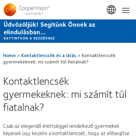
Ugrás
a
Hom
tartalomra
Üdvözöljük! Segítünk Önnek az
elindulásban...
KATTINTSON A KEZDÉSHEZ
Home
>
Kontaktlencsék és a látás
>
Kontaktlencsék
gyermekeknek: mi számít túl fiatalnak?
Kontaktlencsék
gyermekeknek: mi számít túl
fiatalnak?
Csak az elegendő érettséggel rendelkező gyermekek
képesek úgy kezelni a kontaktlencsét, hogy az elősegítse