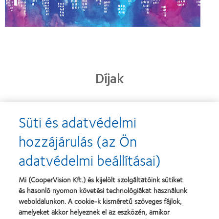
Díjak
Süti és adatvédelmi
Learn
Learn
more
more
hozzájárulás (az Ön
about
about
2013.
„Contact
adatvédelmi beállításai)
évi
Lens
Silmo
Product
d’Or
of
Learn
Mi (CooperVision Kft.) és kijelölt szolgáltatóink sütiket
díj
the
Learn
more
és hasonló nyomon követési technológiákat használunk
a
Year”,
more
about
legjobb
2013
about
weboldalunkon. A cookie-k kisméretű szöveges fájlok,
Magyar
termékért
"BCLA
amelyeket akkor helyeznek el az eszközén, amikor
Vakok
–
Award",