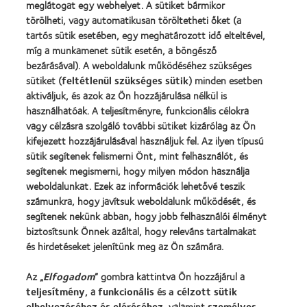
meglátogat egy webhelyet. A sütiket bármikor
és
MyDay™
2019
Gyengénlátók
törölheti, vagy automatikusan töröltetheti őket (a
Országos
tartós sütik esetében, egy meghatározott idő elteltével,
Szövetsége
míg a munkamenet sütik esetén, a böngésző
bezárásával). A weboldalunk működéséhez szükséges
Termékeink
sütiket (
feltétlenül szükséges sütik
) minden esetben
aktiváljuk, és azok az Ön hozzájárulása nélkül is
Találja meg a lencséjét
használhatóak. A teljesítményre, funkcionális célokra
Kontaktlencse-technológia
vagy célzásra szolgáló további sütiket kizárólag az Ön
kifejezett hozzájárulásával használjuk fel. Az ilyen típusú
sütik segítenek felismerni Önt, mint felhasználót, és
Kontaktlencsék és a látás
segítenek megismerni, hogy milyen módon használja
Új viselő
weboldalunkat. Ezek az információk lehetővé teszik
számunkra, hogy javítsuk weboldalunk működését, és
Tapasztalt viselő
segítenek nekünk abban, hogy jobb felhasználói élményt
Blog
biztosítsunk Önnek azáltal, hogy releváns tartalmakat
és hirdetéseket jelenítünk meg az Ön számára.
Vállalatunk
Az „
Elfogadom
” gombra kattintva Ön hozzájárul a
Karrierlehetőségek a CooperVisionnél
teljesítmény
, a
funkcionális
és
a célzott sütik
Hírközpont
elhelyezéséhez és eléréséhez
, valamint
személyes