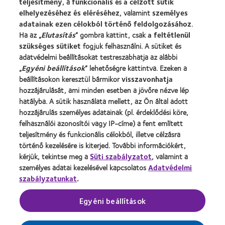
teljesítmény
, a
funkcionális
és
a célzott sütik
Hírközpont
elhelyezéséhez és eléréséhez
, valamint
személyes
adatainak ezen célokból történő feldolgozásához
.
Kapcsolat
Ha az „
Elutasítás
” gombra kattint, csak
a feltétlenül
szükséges sütiket
fogjuk felhasználni. A sütiket és
adatvédelmi beállításokat testreszabhatja az alábbi
Jogi információk
„
Egyéni beállítások
” lehetőségre kattintva. Ezeken a
Adatvédelmi szabályzat
beállításokon keresztül bármikor
visszavonhatja
Cookie szabályzat
hozzájárulását, ami minden esetben a jövőre nézve lép
hatályba. A sütik használata mellett, az Ön által adott
Hozzászólásokkal kapcsolatos irányelvek
hozzájárulás személyes adatainak (pl. érdeklődési köre,
felhasználói azonosítói vagy IP-címe) a fent említett
Illesztői oldal
teljesítmény és funkcionális célokból, illetve célzásra
történő kezelésére is kiterjed. További információkért,
kérjük, tekintse meg a
Hozzájárulási beállítások kezelése
Süti szabályzatot
, valamint a
személyes adatai kezelésével kapcsolatos
Adatvédelmi
szabályzatunkat
.
A kontaktlencsék gyógyászati segédeszköznek
Egyéni beállítások
minősülő orvostechnikai eszközök.
A kockázatokról olvassa el a használati