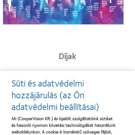
Díjak
Süti és adatvédelmi
Learn
Learn
more
more
hozzájárulás (az Ön
about
about
2013.
„Contact
adatvédelmi beállításai)
évi
Lens
Silmo
Product
d’Or
of
Learn
Mi (CooperVision Kft.) és kijelölt szolgáltatóink sütiket
díj
the
Learn
more
és hasonló nyomon követési technológiákat használunk
a
Year”,
more
about
legjobb
2013
about
weboldalunkon. A cookie-k kisméretű szöveges fájlok,
Magyar