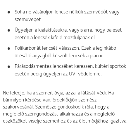
Soha ne vásároljon lencse nélküli szemvédőt vagy
szemüveget.
Ügyeljen a kialakításukra, vagyis arra, hogy baleset
esetén a lencsék kifelé mozduljanak el.
Polikarbonát lencsét válasszon. Ezek a leginkább
ütésálló anyagból készült lencsék a piacon.
Párásodásmentes lencséket keressen, kültéri sportok
esetén pedig ügyeljen az UV-védelemre.
Ne feledje, ha a szemeit óvja, azzal a látását védi. Ha
bármilyen kérdése van, érdeklődjön szemész
szakorvosánál. Szemésze gondoskodik róla, hogy a
megfelelő szemgondozást alkalmazza és a megfelelő
eszközöket viselje szemeihez és az életmódjához igazítva.