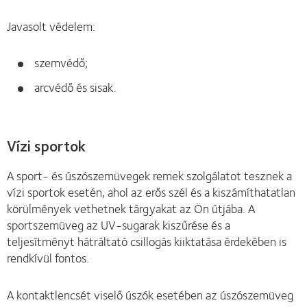
Javasolt védelem:
szemvédő;
arcvédő és sisak.
Vízi sportok
A sport- és úszószemüvegek remek szolgálatot tesznek a
vízi sportok esetén, ahol az erős szél és a kiszámíthatatlan
körülmények vethetnek tárgyakat az Ön útjába. A
sportszemüveg az UV-sugarak kiszűrése és a
teljesítményt hátráltató csillogás kiiktatása érdekében is
rendkívül fontos.
A kontaktlencsét viselő úszók esetében az úszószemüveg