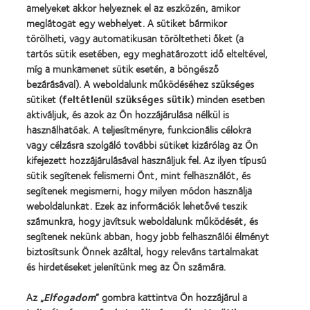
termékért
"BCLA
amelyeket akkor helyeznek el az eszközén, amikor
Vakok
–
Award",
meglátogat egy webhelyet. A sütiket bármikor
és
MyDay™
2019
Gyengénlátók
törölheti, vagy automatikusan töröltetheti őket (a
Országos
tartós sütik esetében, egy meghatározott idő elteltével,
Szövetsége
míg a munkamenet sütik esetén, a böngésző
bezárásával). A weboldalunk működéséhez szükséges
Termékeink
sütiket (
feltétlenül szükséges sütik
) minden esetben
aktiváljuk, és azok az Ön hozzájárulása nélkül is
Találja meg a lencséjét
használhatóak. A teljesítményre, funkcionális célokra
Kontaktlencse-technológia
vagy célzásra szolgáló további sütiket kizárólag az Ön
kifejezett hozzájárulásával használjuk fel. Az ilyen típusú
sütik segítenek felismerni Önt, mint felhasználót, és
Kontaktlencsék és a látás
segítenek megismerni, hogy milyen módon használja
Új viselő
weboldalunkat. Ezek az információk lehetővé teszik
számunkra, hogy javítsuk weboldalunk működését, és
Tapasztalt viselő
segítenek nekünk abban, hogy jobb felhasználói élményt
Blog
biztosítsunk Önnek azáltal, hogy releváns tartalmakat
és hirdetéseket jelenítünk meg az Ön számára.
Vállalatunk
Az „
Elfogadom
” gombra kattintva Ön hozzájárul a
Karrierlehetőségek a CooperVisionnél