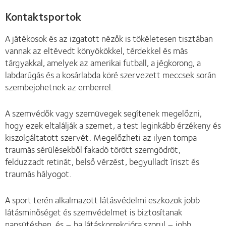
Kontaktsportok
A játékosok és az izgatott nézők is tökéletesen tisztában
vannak az eltévedt könyökökkel, térdekkel és más
tárgyakkal, amelyek az amerikai futball, a jégkorong, a
labdarúgás és a kosárlabda köré szervezett meccsek során
szembejöhetnek az emberrel.
A szemvédők vagy szemüvegek segítenek megelőzni,
hogy ezek eltalálják a szemet, a test leginkább érzékeny és
kiszolgáltatott szervét. Megelőzheti az ilyen tompa
traumás sérülésekből fakadó törött szemgödröt,
felduzzadt retinát, belső vérzést, begyulladt íriszt és
traumás hályogot.
A sport terén alkalmazott látásvédelmi eszközök jobb
látásminőséget és szemvédelmet is biztosítanak
napsütésben, és – ha látáskorrekcióra szorul – jobb