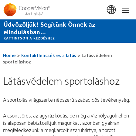
Ugrás
a
Hom
tartalomra
Üdvözöljük! Segítünk Önnek az
elindulásban...
KATTINTSON A KEZDÉSHEZ
Home
>
Kontaktlencsék és a látás
>
Látásvédelem
sportoláshoz
Látásvédelem sportoláshoz
A sportolás világszerte népszerű szabadidős tevékenység.
A csonttörés, az agyrázkódás, de még a vízhólyagok ellen
is alaposan bebiztosítjuk magunkat, azonban gyakran
megfeledkezünk a megkarcolt szaruhártya, a törött