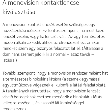
A monovision kontaktlencse
kiválasztása
A monovision kontaktlencsék esetén szükséges egy
hozzászokási időszak. Ez fontos szempont, ha most kezd
lencsét viselni, vagy ha lencsét vált. Az agy természetes
módon alkalmazkodik ahhoz az elrendezéshez, amikor
mindkét szem egy bizonyos feladatot lát el. (Általában a
domináns szemet jelölik ki a normál – azaz távoli –
látásra.)
További szempont, hogy a monovision rendszer miként hat
a természetes binokuláris látásra (a szemek egymással
együttműködve végeznek el különféle látási feladatokat).
A tanulmányok rámutattak, hogy a monovision lencsét
viselő betegek sok esetben megőrzik a binokuláris látás
jellegzetességeit, és hasonló látásminőséggel
rendelkeznek.