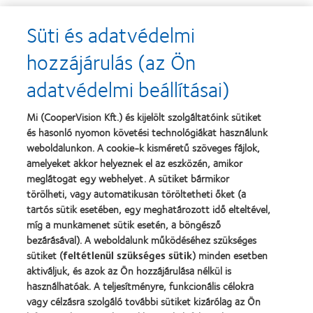
Süti és adatvédelmi
Learn
Learn
more
more
hozzájárulás (az Ön
about
about
2013.
„Contact
adatvédelmi beállításai)
évi
Lens
Silmo
Product
d’Or
of
Learn
Mi (CooperVision Kft.) és kijelölt szolgáltatóink sütiket
díj
the
Learn
more
és hasonló nyomon követési technológiákat használunk
a
Year”,
more
about
legjobb
2013
about
weboldalunkon. A cookie-k kisméretű szöveges fájlok,
Magyar
termékért
"BCLA
amelyeket akkor helyeznek el az eszközén, amikor
Vakok
–
Award",
meglátogat egy webhelyet. A sütiket bármikor
és
MyDay™
2019
Gyengénlátók
törölheti, vagy automatikusan töröltetheti őket (a
Országos
tartós sütik esetében, egy meghatározott idő elteltével,
Szövetsége
míg a munkamenet sütik esetén, a böngésző
bezárásával). A weboldalunk működéséhez szükséges
Termékeink
sütiket (
feltétlenül szükséges sütik
) minden esetben
aktiváljuk, és azok az Ön hozzájárulása nélkül is
Találja meg a lencséjét
használhatóak. A teljesítményre, funkcionális célokra
Kontaktlencse-technológia
vagy célzásra szolgáló további sütiket kizárólag az Ön