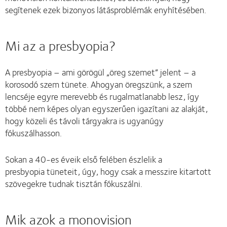
segítenek ezek bizonyos látásproblémák enyhítésében.
Mi az a presbyopia?
A presbyopia – ami görögül „öreg szemet” jelent – a
korosodó szem tünete. Ahogyan öregszünk, a szem
lencséje egyre merevebb és rugalmatlanabb lesz, így
többé nem képes olyan egyszerűen igazítani az alakját,
hogy közeli és távoli tárgyakra is ugyanúgy
fókuszálhasson.
Sokan a 40-es éveik első felében észlelik a
presbyopia tüneteit, úgy, hogy csak a messzire kitartott
szövegekre tudnak tisztán fókuszálni.
Mik azok a monovision