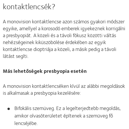
kontaktlencsék?
A monovision kontaktlencse azon számos gyakori módszer
egyike, amellyel a korosodó emberek igyekeznek korrigálni
a presbyopiát. A közeli és a távoli fókusz közötti váltás
nehézségeinek kiküszöbölése érdekében az egyik
kontaktlencse dioptriája a közeli, a másik pedig a távoli
látást segíti.
Más lehetőségek presbyopia esetén
A monovision kontaktlencséken kívül az alábbi megoldások
is alkalmasak a presbyopia kezelésére:
Bifokális szemüveg. Ez a legelterjedtebb megoldás,
amikor olvasóterületet építenek a szemüveg fő
lencséjébe.