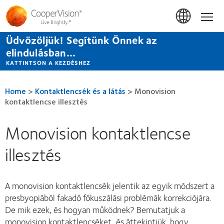
Ugrás
a
Hom
tartalomra
Üdvözöljük! Segítünk Önnek az
elindulásban...
KATTINTSON A KEZDÉSHEZ
Home
>
Kontaktlencsék és a látás
>
Monovision
kontaktlencse illesztés
Monovision kontaktlencse
illesztés
A monovision kontaktlencsék jelentik az egyik módszert a
presbyopiából fakadó fókuszálási problémák korrekciójára.
De mik ezek, és hogyan működnek? Bemutatjuk a
monovision kontaktlencséket, és áttekintjük, hogy