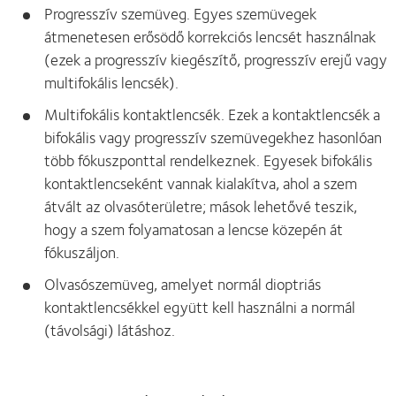
Progresszív szemüveg. Egyes szemüvegek
átmenetesen erősödő korrekciós lencsét használnak
(ezek a progresszív kiegészítő, progresszív erejű vagy
multifokális lencsék).
Multifokális kontaktlencsék. Ezek a kontaktlencsék a
bifokális vagy progresszív szemüvegekhez hasonlóan
több fókuszponttal rendelkeznek. Egyesek bifokális
kontaktlencseként vannak kialakítva, ahol a szem
átvált az olvasóterületre; mások lehetővé teszik,
hogy a szem folyamatosan a lencse közepén át
fókuszáljon.
Olvasószemüveg, amelyet normál dioptriás
kontaktlencsékkel együtt kell használni a normál
(távolsági) látáshoz.