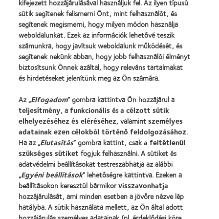
kifejezett hozzájárulásával használjuk fel. Az ilyen típusú
sütik segítenek felismerni Önt, mint felhasználót, és
Kontaktlencsék és a látás
segítenek megismerni, hogy milyen módon használja
Új viselő
weboldalunkat. Ezek az információk lehetővé teszik
számunkra, hogy javítsuk weboldalunk működését, és
Tapasztalt viselő
segítenek nekünk abban, hogy jobb felhasználói élményt
Blog
biztosítsunk Önnek azáltal, hogy releváns tartalmakat
és hirdetéseket jelenítünk meg az Ön számára.
Vállalatunk
Az „
Elfogadom
” gombra kattintva Ön hozzájárul a
Karrierlehetőségek a CooperVisionnél
teljesítmény
, a
funkcionális
és
a célzott sütik
Hírközpont
elhelyezéséhez és eléréséhez
, valamint
személyes
adatainak ezen célokból történő feldolgozásához
.
Kapcsolat
Ha az „
Elutasítás
” gombra kattint, csak
a feltétlenül
szükséges sütiket
fogjuk felhasználni. A sütiket és
adatvédelmi beállításokat testreszabhatja az alábbi
Jogi információk
„
Egyéni beállítások
” lehetőségre kattintva. Ezeken a
Adatvédelmi szabályzat
beállításokon keresztül bármikor
visszavonhatja
Cookie szabályzat
hozzájárulását, ami minden esetben a jövőre nézve lép
hatályba. A sütik használata mellett, az Ön által adott
Hozzászólásokkal kapcsolatos irányelvek
hozzájárulás személyes adatainak (pl. érdeklődési köre,