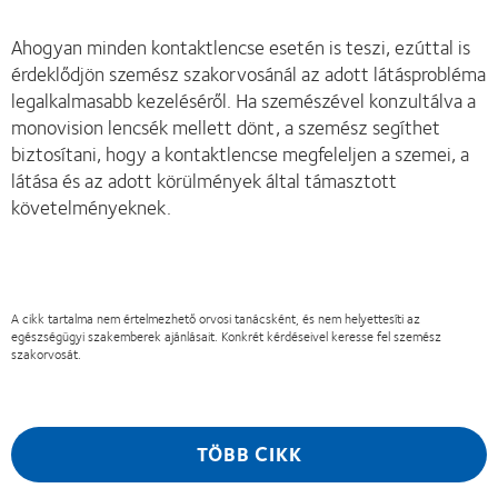
Ahogyan minden kontaktlencse esetén is teszi, ezúttal is
érdeklődjön szemész szakorvosánál az adott látásprobléma
legalkalmasabb kezeléséről. Ha szemészével konzultálva a
monovision lencsék mellett dönt, a szemész segíthet
biztosítani, hogy a kontaktlencse megfeleljen a szemei, a
látása és az adott körülmények által támasztott
követelményeknek.
A cikk tartalma nem értelmezhető orvosi tanácsként, és nem helyettesíti az
egészségügyi szakemberek ajánlásait. Konkrét kérdéseivel keresse fel szemész
szakorvosát.
TÖBB CIKK