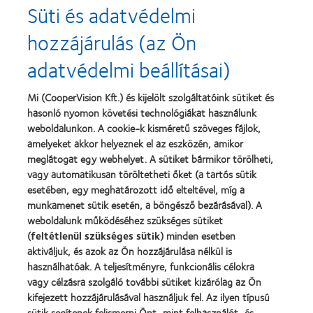
Süti és adatvédelmi
Silmo
Product
d’Or
of
Learn
díj
the
hozzájárulás (az Ön
Learn
more
a
Year”,
more
about
legjobb
2013
about
adatvédelmi beállításai)
Magyar
termékért
"BCLA
Vakok
–
Award",
és
MyDay™
2019
Mi (CooperVision Kft.) és kijelölt szolgáltatóink sütiket és
Gyengénlátók
hasonló nyomon követési technológiákat használunk
Országos
weboldalunkon. A cookie-k kisméretű szöveges fájlok,
Szövetsége
amelyeket akkor helyeznek el az eszközén, amikor
meglátogat egy webhelyet. A sütiket bármikor törölheti,
Termékeink
vagy automatikusan töröltetheti őket (a tartós sütik
Találja meg a lencséjét
esetében, egy meghatározott idő elteltével, míg a
munkamenet sütik esetén, a böngésző bezárásával). A
Kontaktlencse-technológia
weboldalunk működéséhez szükséges sütiket
(
feltétlenül szükséges sütik
) minden esetben
Kontaktlencsék és a látás
aktiváljuk, és azok az Ön hozzájárulása nélkül is
használhatóak. A teljesítményre, funkcionális célokra
Új viselő
vagy célzásra szolgáló további sütiket kizárólag az Ön
Tapasztalt viselő
kifejezett hozzájárulásával használjuk fel. Az ilyen típusú
sütik segítenek felismerni Önt, mint felhasználót, és
Blog