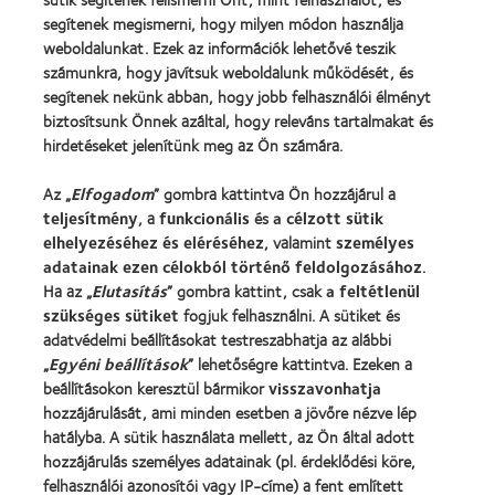
segítenek megismerni, hogy milyen módon használja
weboldalunkat. Ezek az információk lehetővé teszik
Vállalatunk
számunkra, hogy javítsuk weboldalunk működését, és
segítenek nekünk abban, hogy jobb felhasználói élményt
Karrierlehetőségek a CooperVisionnél
biztosítsunk Önnek azáltal, hogy releváns tartalmakat és
Hírközpont
hirdetéseket jelenítünk meg az Ön számára.
Kapcsolat
Az „
Elfogadom
” gombra kattintva Ön hozzájárul a
teljesítmény
, a
funkcionális
és
a célzott sütik
Jogi információk
elhelyezéséhez és eléréséhez
, valamint
személyes
Adatvédelmi szabályzat
adatainak ezen célokból történő feldolgozásához
.
Ha az „
Elutasítás
” gombra kattint, csak
a feltétlenül
Cookie szabályzat
szükséges sütiket
fogjuk felhasználni. A sütiket és
Hozzászólásokkal kapcsolatos irányelvek
adatvédelmi beállításokat testreszabhatja az alábbi
„
Egyéni beállítások
” lehetőségre kattintva. Ezeken a
beállításokon keresztül bármikor
visszavonhatja
Illesztői oldal
hozzájárulását, ami minden esetben a jövőre nézve lép
hatályba. A sütik használata mellett, az Ön által adott
Hozzájárulási beállítások kezelése
hozzájárulás személyes adatainak (pl. érdeklődési köre,
felhasználói azonosítói vagy IP-címe) a fent említett