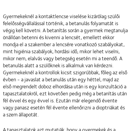
Gyermekeknél a kontaktlencse viselése kizárólag szülői
felelősségvállalással történik, a betanulás folyamatát is
végig kell követni. A betanítás során a gyermek megtanulja
önállóan betenni és kivenni a lencsét, emellett ekkor
mondja el a szakember a lencsére vonatkozó szabályokat,
mint higiénia szabályok, hordási idő, mikor lehet viselni,
mikor nem, elalvás vagy betegség esetén mi a teendő. A
betanulás alatt a szülőknek is alkalmuk van kérdezni.
Gyermekeknél a kontrollok kicsit szigorúbbak, főleg az első
évben - a javaslat a betanulás után egy héttel, majd az
első megrendelt doboz elhordása után is egy konzultáció a
tapasztalatokról, ezt követően pedig még a betanítás után
fél évvel és egy évvel is. Ezután már elegendő évente
vagy panasz esetén fél évente ellenőrizni a dioptriákat és
a szem állapotát.
A tapasztalatok azt mutatják, hogy a gyermekek és a