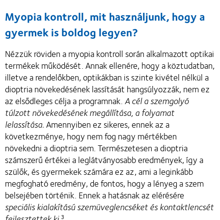
Myopia kontroll, mit használjunk, hogy a 
gyermek is boldog legyen?
Nézzük röviden a myopia kontroll során alkalmazott optikai
termékek működését. Annak ellenére, hogy a köztudatban,
illetve a rendelőkben, optikákban is szinte kivétel nélkül a
dioptria növekedésének lassítását hangsúlyozzák, nem ez
az elsődleges célja a programnak.
A cél a szemgolyó
túlzott növekedésének megállítása, a folyamat
lelassítása.
Amennyiben ez sikeres, ennek az a
következménye, hogy nem fog nagy mértékben
növekedni a dioptria sem. Természetesen a dioptria
számszerű értékei a leglátványosabb eredmények, így a
szülők, és gyermekek számára ez az, ami a leginkább
megfogható eredmény, de fontos, hogy a lényeg a szem
belsejében történik. Ennek a hatásnak az elérésére
speciális kialakítású szemüveglencséket és kontaktlencsét
fejlesztettek ki
.
3