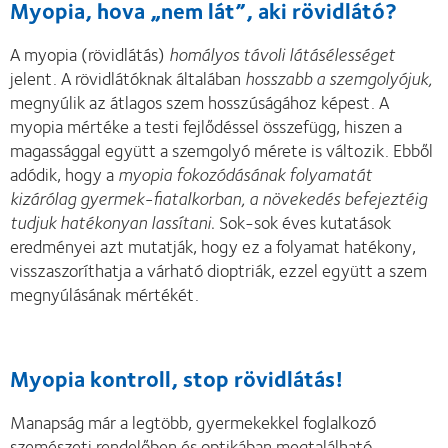
Myopia, hova „nem lát”, aki rövidlátó?
A myopia (rövidlátás)
homályos távoli látásélességet
jelent. A rövidlátóknak általában
hosszabb a szemgolyójuk,
megnyúlik az átlagos szem hosszúságához képest. A
myopia mértéke a testi fejlődéssel összefügg, hiszen a
magassággal együtt a szemgolyó mérete is változik. Ebből
adódik, hogy a
myopia fokozódásának folyamatát
kizárólag gyermek-fiatalkorban, a növekedés befejeztéig
tudjuk hatékonyan lassítani.
Sok-sok éves kutatások
eredményei azt mutatják, hogy ez a folyamat hatékony,
visszaszoríthatja a várható dioptriák, ezzel együtt a szem
megnyúlásának mértékét.
Myopia kontroll, stop rövidlátás! 
Manapság már a legtöbb, gyermekekkel foglalkozó
szemészeti rendelőben és optikában megtalálható