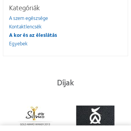
Kategóriák
A szem egészsége
Kontaktlencsék
A kor és az éleslátás
Egyebek
Díjak
Learn
Learn
more
more
about
about
2013.
„Contact
évi
Lens