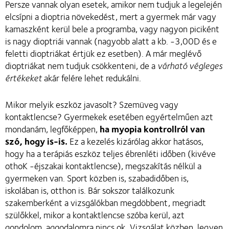
Persze vannak olyan esetek, amikor nem tudjuk a legelején
elcsípni a dioptria növekedést, mert a gyermek már vagy
kamaszként kerül bele a programba, vagy nagyon piciként
is nagy dioptriái vannak (nagyobb alatt a kb. -3,00D és e
feletti dioptriákat értjük ez esetben). A már meglévő
dioptriákat nem tudjuk csökkenteni, de a
várható végleges
értékeket
akár felére lehet redukálni.
Mikor melyik eszköz javasolt? Szemüveg vagy
kontaktlencse? Gyermekek esetében egyértelműen azt
mondanám, legfőképpen,
ha myopia kontrollról van
szó, hogy is-is.
Ez a kezelés kizárólag akkor hatásos,
hogy ha a terápiás eszköz teljes ébrenléti időben (kivéve
othoK -éjszakai kontaktlencse), megszakítás nélkül a
gyermeken van. Sport közben is, szabadidőben is,
iskolában is, otthon is. Bár sokszor találkozunk
szakemberként a vizsgálókban megdöbbent, megriadt
szülőkkel, mikor a kontaktlencse szóba kerül, azt
gondolom, aggodalomra nincs ok. Vizsgálat közben, legyen