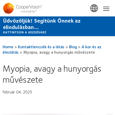
Ugrás
a
Hom
tartalomra
Üdvözöljük! Segítünk Önnek az
elindulásban...
KATTINTSON A KEZDÉSHEZ
Home
>
Kontaktlencsék és a látás
>
Blog
>
A kor és az
éleslátás
>
Myopia, avagy a hunyorgás művészete
Myopia, avagy a hunyorgás
művészete
február 04, 2025