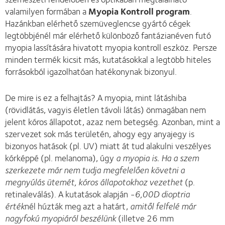
valamilyen formában a
Myopia Kontroll program
.
Hazánkban elérhető szemüveglencse gyártó cégek
legtöbbjénél már elérhető különböző fantázianéven futó
myopia lassítására hivatott myopia kontroll eszköz. Persze
minden termék kicsit más, kutatásokkal a legtöbb hiteles
forrásokból igazolhatóan hatékonynak bizonyul.
De mire is ez a felhajtás? A myopia, mint látáshiba
(rövidlátás, vagyis életlen távoli látás) önmagában nem
jelent kóros állapotot, azaz nem betegség. Azonban, mint a
szervezet sok más területén, ahogy egy anyajegy is
bizonyos hatások (pl. UV) miatt át tud alakulni veszélyes
kórképpé (pl. melanoma), úgy
a myopia is. Ha a szem
szerkezete már nem tudja megfelelően követni a
megnyúlás ütemét, kóros állapotokhoz vezethet
(p.
retinaleválás). A kutatások alapján
-6,00D dioptria
érték
nél húzták meg azt a határt,
amitől felfelé már
nagyfokú myopiáról beszélünk
(illetve 26 mm