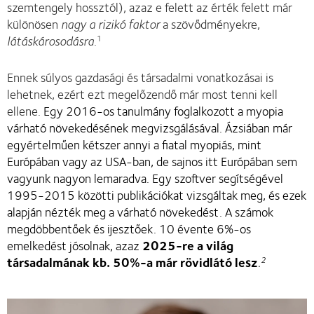
szemtengely hossztól), azaz e felett az érték felett már
különösen
nagy a rizikó faktor
a szövődményekre,
látáskárosodásra
.
1
Ennek súlyos gazdasági és társadalmi vonatkozásai is
lehetnek, ezért ezt megelőzendő már most tenni kell
ellene.
Egy 2016-os tanulmány foglalkozott a myopia
várható növekedésének megvizsgálásával. Ázsiában már
egyértelműen kétszer annyi a fiatal myopiás, mint
Európában vagy az USA-ban, de sajnos itt Európában sem
vagyunk nagyon lemaradva. Egy szoftver segítségével
1995-2015 közötti publikációkat vizsgáltak meg, és ezek
alapján nézték meg a várható növekedést. A számok
megdöbbentőek és ijesztőek. 10 évente 6%-os
emelkedést jósolnak, azaz
2025-re a világ
társadalmának kb. 50%-a már rövidlátó lesz
.
2