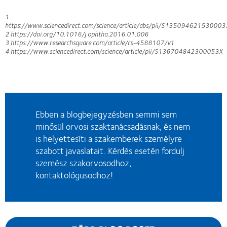
1
https://www.sciencedirect.com/science/article/abs/pii/S135094621530003
2 https://doi.org/10.1016/j.ophtha.2016.01.006
3 https://www.researchsquare.com/article/rs-4588107/v1
4 https://www.sciencedirect.com/science/article/pii/S136704842300053X
Ebben a blogbejegyzésben semmi sem
minősül orvosi szaktanácsadásnak, és nem
is helyettesíti a szakemberek személyre
szabott javaslatait. Kérdés esetén fordulj
szemész szakorvosodhoz,
kontaktológusodhoz!