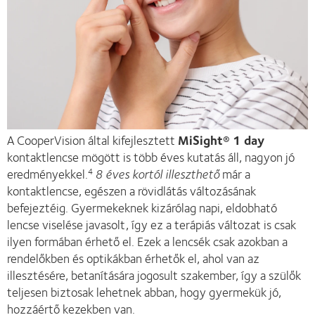
A CooperVision által kifejlesztett
MiSight® 1 day
kontaktlencse mögött is több éves kutatás áll, nagyon jó
eredményekkel.
8 éves kortól illeszthető
már a
4
kontaktlencse, egészen a rövidlátás változásának
befejeztéig. Gyermekeknek kizárólag napi, eldobható
lencse viselése javasolt, így ez a terápiás változat is csak
ilyen formában érhető el. Ezek a lencsék csak azokban a
rendelőkben és optikákban érhetők el, ahol van az
illesztésére, betanítására jogosult szakember, így a szülők
teljesen biztosak lehetnek abban, hogy gyermekük jó,
hozzáértő kezekben van.