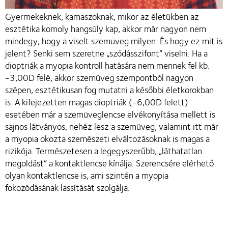
Gyermekeknek, kamaszoknak, mikor az életükben az
esztétika komoly hangsúly kap, akkor már nagyon nem
mindegy, hogy a viselt szemüveg milyen. És hogy ez mit is
jelent? Senki sem szeretne „szódásszifont” viselni. Ha a
dioptriák a myopia kontroll hatására nem mennek fel kb.
-3,00D felé, akkor szemüveg szempontból nagyon
szépen, esztétikusan fog mutatni a későbbi életkorokban
is. A kifejezetten magas dioptriák (-6,00D felett)
esetében már a szemüveglencse elvékonyítása mellett is
sajnos látványos, nehéz lesz a szemüveg, valamint itt már
a myopia okozta szemészeti elváltozásoknak is magas a
rizikója. Természetesen a legegyszerűbb, „láthatatlan
megoldást” a kontaktlencse kínálja. Szerencsére elérhető
olyan kontaktlencse is, ami szintén a myopia
fokozódásának lassítását szolgálja.