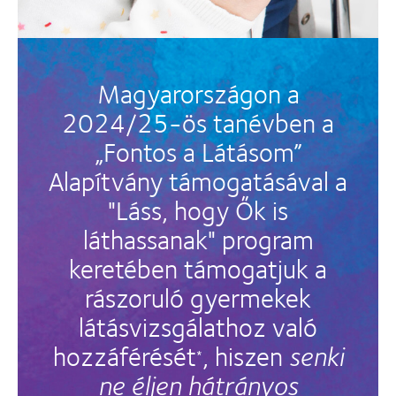
Magyarországon a
2024/25-ös tanévben a
„Fontos a Látásom”
Alapítvány támogatásával a
"Láss, hogy Ők is
láthassanak" program
keretében támogatjuk a
rászoruló gyermekek
látásvizsgálathoz való
hozzáférését
, hiszen
senki
*
ne éljen hátrányos