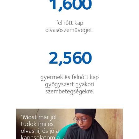
1,600
felnőtt kap
olvasószemüveget.
2,560
gyermek és felnőtt kap
gyógyszert gyakori
szembetegségekre.
"Most már jól
tudok írni és
olvasni, és jó a
kapcsolatom a