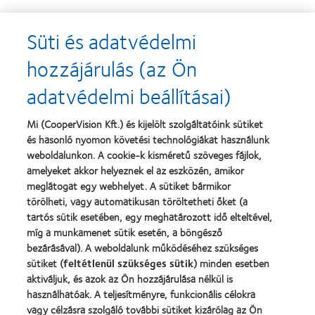
Süti és adatvédelmi
Learn
Learn
more
more
hozzájárulás (az Ön
about
about
2013.
„Contact
adatvédelmi beállításai)
évi
Lens
Silmo
Product
d’Or
of
Learn
Mi (CooperVision Kft.) és kijelölt szolgáltatóink sütiket
díj
the
Learn
more
és hasonló nyomon követési technológiákat használunk
a
Year”,
more
about
legjobb
2013
about
weboldalunkon. A cookie-k kisméretű szöveges fájlok,
Magyar
termékért
"BCLA
amelyeket akkor helyeznek el az eszközén, amikor
Vakok
–
Award",
meglátogat egy webhelyet. A sütiket bármikor
és
MyDay™
2019
Gyengénlátók
törölheti, vagy automatikusan töröltetheti őket (a
Országos
tartós sütik esetében, egy meghatározott idő elteltével,
Szövetsége
míg a munkamenet sütik esetén, a böngésző
bezárásával). A weboldalunk működéséhez szükséges
Termékeink
sütiket (
feltétlenül szükséges sütik
) minden esetben
aktiváljuk, és azok az Ön hozzájárulása nélkül is
Találja meg a lencséjét
használhatóak. A teljesítményre, funkcionális célokra
Kontaktlencse-technológia
vagy célzásra szolgáló további sütiket kizárólag az Ön