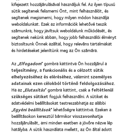
kifejezett hozzájárulásával használjuk fel. Az ilyen típusú
sütik segítenek felismerni Önt, mint felhasználót, és
Kontaktlencsék és a látás
segítenek megismerni, hogy milyen módon használja
Új viselő
weboldalunkat. Ezek az információk lehetővé teszik
számunkra, hogy javítsuk weboldalunk működését, és
Tapasztalt viselő
segítenek nekünk abban, hogy jobb felhasználói élményt
Blog
biztosítsunk Önnek azáltal, hogy releváns tartalmakat
és hirdetéseket jelenítünk meg az Ön számára.
Vállalatunk
Az „
Elfogadom
” gombra kattintva Ön hozzájárul a
Karrierlehetőségek a CooperVisionnél
teljesítmény
, a
funkcionális
és
a célzott sütik
Hírközpont
elhelyezéséhez és eléréséhez
, valamint
személyes
adatainak ezen célokból történő feldolgozásához
.
Kapcsolat
Ha az „
Elutasítás
” gombra kattint, csak
a feltétlenül
szükséges sütiket
fogjuk felhasználni. A sütiket és
Jogi információk
adatvédelmi beállításokat testreszabhatja az alábbi
„
Egyéni beállítások
” lehetőségre kattintva. Ezeken a
Adatvédelmi szabályzat
beállításokon keresztül bármikor
visszavonhatja
Cookie szabályzat
hozzájárulását, ami minden esetben a jövőre nézve lép
hatályba. A sütik használata mellett, az Ön által adott
Hozzászólásokkal kapcsolatos irányelvek