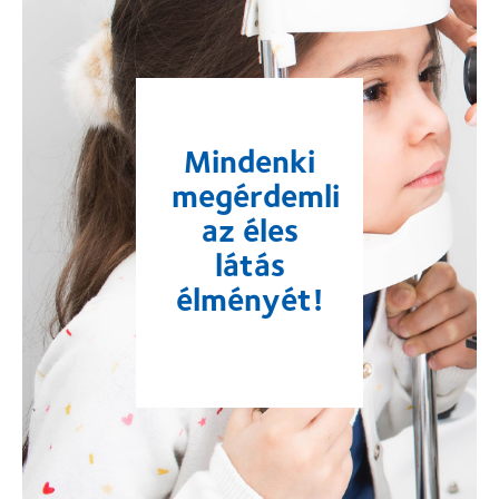
Mindenki
megérdemli
az éles
látás
élményét!