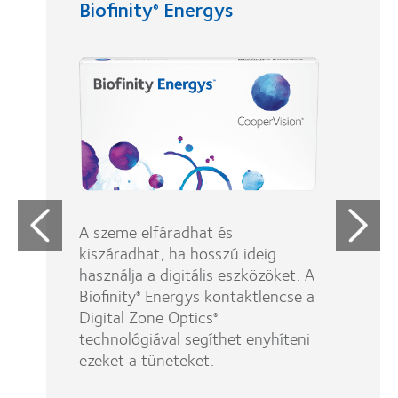
Biofinity
Energys
B
®
Ak
A szeme elfáradhat és
Bi
kiszáradhat, ha hosszú ideig
k
használja a digitális eszközöket. A
N
Biofinity
Energys kontaktlencse a
®
ú
Digital Zone Optics
®
e
technológiával segíthet enyhíteni
b
ezeket a tüneteket.