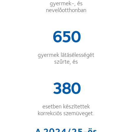
gyermek-, és
nevelőotthonban
650
gyermek látásélességét
szűrte, és
380
esetben készítettek
korrekciós szemüveget.
A 2024/25-ös