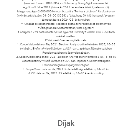
(azonosító szám: 1081695), az Optometry Giving Sight szervezettel
együttműködve 2022 júniusa és 2025 decembere között, valamint (ii)
Magyarországon 2 000 000 forintot biztosít a "Fontos a Látásom" Alapítványnak
(nyilvántartási szám: 01-01-0013229) a "Láss, hogy Ők is láthassanak" program
támogatására a 2024/25-ös tanévben.
** A magas oxigénáteresztő-képesség tiszta, fehér szemeket eredményez.
† Átlagosan 84% határozottan/kissé egyetért.
‡ Átlagosan 76% határozottan/kissé egyetért. Biofinity® viselők, akik 2-nél több
márkát viseltek.
# Vision Aid Overseas nyilatkozata.
1. CooperVision data on file, 2021. Decision Analyst online felmérés 1027, 16-65
év közötti Biofinity® viselő körében az USA-ban, Japánban, Németországban,
Franciaországban és Spanyolországban.
2. CooperVision data on file, 2021. Decision Analyst online felmérés 810, 16-65 év
közötti Biofinity® viselő körében az USA-ban, Japánban, Németországban,
Franciaországban és Spanyolországban.
3. CooperVision data on file, 2021. Rx lefedettségi adatbázis; 14-70 év.
4. CVI data on file, 2021. RX adatbázis, 14-70 éves korosztály
Díjak