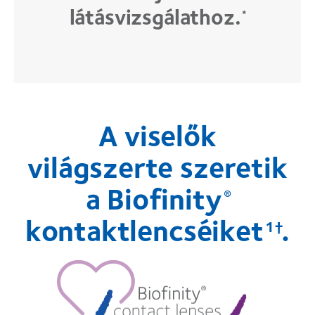
látásvizsgálathoz.
*
A viselők
világszerte szeretik
a Biofinity
®
kontaktlencséiket
.
1†