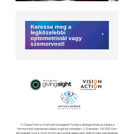
Keresse meg a
legközelebbi
optometristát vagy
szemorvost!
* A CooperVision a következő összegeket fordítja a látásgondozás javítására a
fenntartható szemészeti ellátás projektje keretében: (i) Ghánában 100 000 font
támogatást nyújt a Vision Action nevű angliai bejegyzett jótékonysági szervezetnek