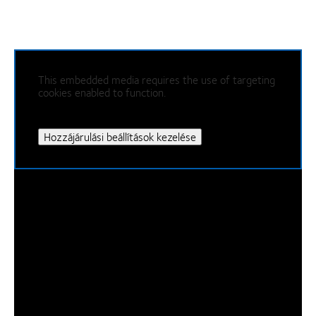
This embedded media requires the use of targeting
cookies enabled to function.
Hozzájárulási beállítások kezelése