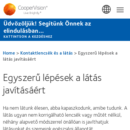
Ugrás
a
Hom
tartalomra
Üdvözöljük! Segítünk Önnek az
elindulásban...
KATTINTSON A KEZDÉSHEZ
Home
>
Kontaktlencsék és a látás
>
Egyszerű lépések a
látás javításáért
Egyszerű lépések a látás
javításáért
Ha nem látunk élesen, abba kapaszkodunk, amibe tudunk. A
látás ugyan nem korrigálható lencsék vagy műtét nélkül,
néhány alapvető módszerrel önállóan is javíthatjuk
látásunkat és szemeink egészségi állapotát.