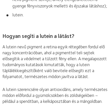
gyenge fényviszonyok melletti és éjszakai látáshoz);
lutein.
Hogyan segíti a lutein a látást?
A lutein nevű pigment a retina egyik rétegében fordul elő
nagy koncentrációban, ahol a pigmenttel teli sejtek
elősegítik a védelmet a túlzott fény ellen. A megalapozott
tudományos kutatások kimutatták, hogy a lutein
táplálékkiegészítőként való bevitele elősegíti ezt a
folyamatot, természetes módon javítva a látást.
A lutein szerencsére olyan antioxidáns, amely természetes
módon előfordul a gyümölcsökben és zöldségekben –
például a spenótban, a kelkáposztában és a mángoldban.