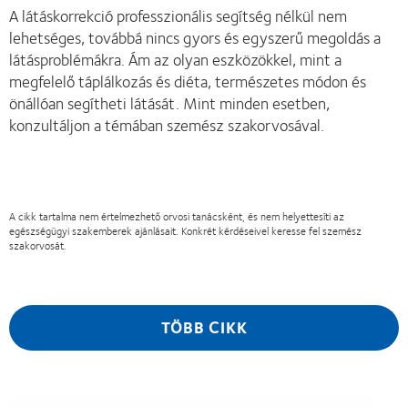
A látáskorrekció professzionális segítség nélkül nem
lehetséges, továbbá nincs gyors és egyszerű megoldás a
látásproblémákra. Ám az olyan eszközökkel, mint a
megfelelő táplálkozás és diéta, természetes módon és
önállóan segítheti látását. Mint minden esetben,
konzultáljon a témában szemész szakorvosával.
A cikk tartalma nem értelmezhető orvosi tanácsként, és nem helyettesíti az
egészségügyi szakemberek ajánlásait. Konkrét kérdéseivel keresse fel szemész
szakorvosát.
TÖBB CIKK