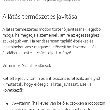
A látás természetes javítása
A látás természetes módon történő javításának legjobb
módja, ha megadja a szemeinek, amire az egészséghez
szükségük van. Ha rendszeresen tápláló ételeket és
vitaminokat vesz magához, elősegítheti szemei – és
általában a teste – csúcsteljesítményét.
Vitaminok és antioxidánsok
Két elterjedt vitamin és antioxidáns is létezik, amelyről
kimutatták, hogy elősegíti a látás javítását. Ezek a
következők:
A-vitamin (ha kevés van belőle, csökken a rodopszin
nevű pigment szintje, amely elengedhetetlen a