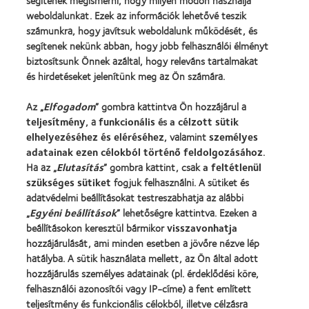
segítenek megismerni, hogy milyen módon használja
Új viselő
weboldalunkat. Ezek az információk lehetővé teszik
számunkra, hogy javítsuk weboldalunk működését, és
Tapasztalt viselő
segítenek nekünk abban, hogy jobb felhasználói élményt
Blog
biztosítsunk Önnek azáltal, hogy releváns tartalmakat
és hirdetéseket jelenítünk meg az Ön számára.
Vállalatunk
Az „
Elfogadom
” gombra kattintva Ön hozzájárul a
Karrierlehetőségek a CooperVisionnél
teljesítmény
, a
funkcionális
és
a célzott sütik
Hírközpont
elhelyezéséhez és eléréséhez
, valamint
személyes
adatainak ezen célokból történő feldolgozásához
.
Kapcsolat
Ha az „
Elutasítás
” gombra kattint, csak
a feltétlenül
szükséges sütiket
fogjuk felhasználni. A sütiket és
adatvédelmi beállításokat testreszabhatja az alábbi
Jogi információk
„
Egyéni beállítások
” lehetőségre kattintva. Ezeken a
Adatvédelmi szabályzat
beállításokon keresztül bármikor
visszavonhatja
Cookie szabályzat
hozzájárulását, ami minden esetben a jövőre nézve lép
hatályba. A sütik használata mellett, az Ön által adott
Hozzászólásokkal kapcsolatos irányelvek
hozzájárulás személyes adatainak (pl. érdeklődési köre,
felhasználói azonosítói vagy IP-címe) a fent említett
Illesztői oldal
teljesítmény és funkcionális célokból, illetve célzásra