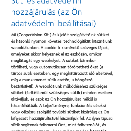
more
more
hozzájárulás (az Ön
about
about
2013.
„Contact
adatvédelmi beállításai)
évi
Lens
Silmo
Product
d’Or
of
Learn
Mi (CooperVision Kft.) és kijelölt szolgáltatóink sütiket
díj
the
Learn
more
és hasonló nyomon követési technológiákat használunk
a
Year”,
more
about
legjobb
2013
about
weboldalunkon. A cookie-k kisméretű szöveges fájlok,
Magyar
termékért
"BCLA
amelyeket akkor helyeznek el az eszközén, amikor
Vakok
–
Award",
meglátogat egy webhelyet. A sütiket bármikor
és
MyDay™
2019
Gyengénlátók
törölheti, vagy automatikusan töröltetheti őket (a
Országos
tartós sütik esetében, egy meghatározott idő elteltével,
Szövetsége
míg a munkamenet sütik esetén, a böngésző
bezárásával). A weboldalunk működéséhez szükséges
Termékeink
sütiket (
feltétlenül szükséges sütik
) minden esetben
aktiváljuk, és azok az Ön hozzájárulása nélkül is
Találja meg a lencséjét
használhatóak. A teljesítményre, funkcionális célokra
Kontaktlencse-technológia
vagy célzásra szolgáló további sütiket kizárólag az Ön
kifejezett hozzájárulásával használjuk fel. Az ilyen típusú
sütik segítenek felismerni Önt, mint felhasználót, és
Kontaktlencsék és a látás