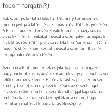
fogom forgatni?)
Sok szemgyakorlatról kikiáltották, hogy természetes
módon javítja a látást, és alkalmas a rövidlátás legyőzésére.
A Bates-módszer tenyérrel való lefedést, mozgásos és
vizualizációs technikákat javasol a szemgolyó formájának
átalakítása és a látás javítása érdekében. Yan Bao Jian Cao
masszázst és akupresszúrát javasol a szemfáradtság és a
szemproblémák enyhítésére.
Azonban a fenti módszerek egyike kapcsán sem igazolt,
hogy anekdotikus bizonyítékokon túli vagy placebohatáson
felüli eredménye lenne. Habár a látásterápia a szemészet
komoly területe, amely kezelni képes az összehangolt
látással, a követéssel és a szemfáradtsággal kapcsolatos
problémákat, nincs erős bizonyíték arra nézve, hogy a
szemtorna hatással lenne a látás élességére.