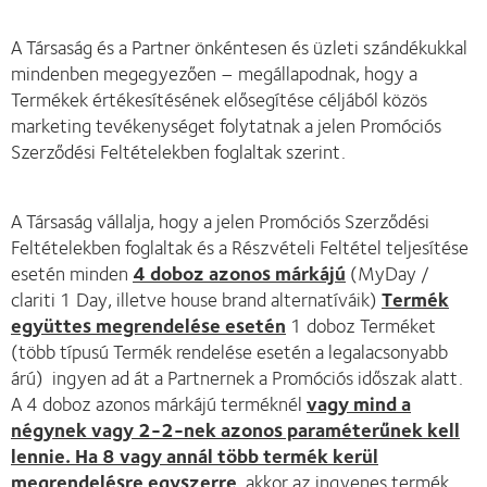
A Társaság és a Partner önkéntesen és üzleti szándékukkal
mindenben megegyezően – megállapodnak, hogy a
Termékek értékesítésének elősegítése céljából közös
marketing tevékenységet folytatnak a jelen Promóciós
Szerződési Feltételekben foglaltak szerint.
A Társaság vállalja, hogy a jelen Promóciós Szerződési
Feltételekben foglaltak és a Részvételi Feltétel teljesítése
esetén minden
4 doboz azonos márkájú
(MyDay /
clariti 1 Day, illetve house brand alternatíváik)
Termék
együttes megrendelése esetén
1 doboz Terméket
(több típusú Termék rendelése esetén a legalacsonyabb
árú) ingyen ad át a Partnernek a Promóciós időszak alatt.
A 4 doboz azonos márkájú terméknél
vagy mind a
négynek vagy 2-2-nek azonos paraméterűnek kell
lennie. Ha 8 vagy annál több termék kerül
megrendelésre egyszerre
, akkor az ingyenes termék