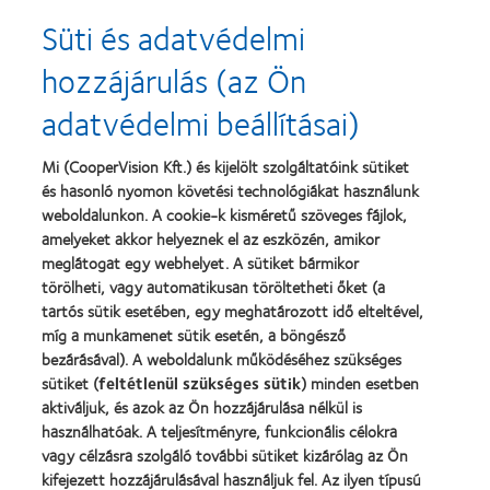
Süti és adatvédelmi
Learn
Learn
more
more
hozzájárulás (az Ön
about
about
2013.
„Contact
adatvédelmi beállításai)
évi
Lens
Silmo
Product
d’Or
of
Learn
Mi (CooperVision Kft.) és kijelölt szolgáltatóink sütiket
díj
the
Learn
more
és hasonló nyomon követési technológiákat használunk
a
Year”,
more
about
legjobb
2013
about
weboldalunkon. A cookie-k kisméretű szöveges fájlok,
Magyar
termékért
"BCLA
amelyeket akkor helyeznek el az eszközén, amikor
Vakok
–
Award",
meglátogat egy webhelyet. A sütiket bármikor
és
MyDay™
2019
Gyengénlátók
törölheti, vagy automatikusan töröltetheti őket (a
Országos
tartós sütik esetében, egy meghatározott idő elteltével,
Szövetsége
míg a munkamenet sütik esetén, a böngésző
bezárásával). A weboldalunk működéséhez szükséges
Termékeink
sütiket (
feltétlenül szükséges sütik
) minden esetben
aktiváljuk, és azok az Ön hozzájárulása nélkül is
Találja meg a lencséjét
használhatóak. A teljesítményre, funkcionális célokra
Kontaktlencse-technológia
vagy célzásra szolgáló további sütiket kizárólag az Ön
kifejezett hozzájárulásával használjuk fel. Az ilyen típusú