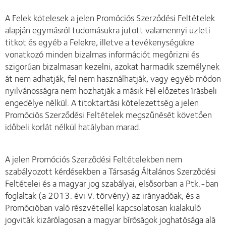
A Felek kötelesek a jelen Promóciós Szerződési Feltételek
alapján egymásról tudomásukra jutott valamennyi üzleti
titkot és egyéb a Felekre, illetve a tevékenységükre
vonatkozó minden bizalmas információt megőrizni és
szigorúan bizalmasan kezelni, azokat harmadik személynek
át nem adhatják, fel nem használhatják, vagy egyéb módon
nyilvánosságra nem hozhatják a másik Fél előzetes írásbeli
engedélye nélkül. A titoktartási kötelezettség a jelen
Promóciós Szerződési Feltételek megszűnését követően
időbeli korlát nélkül hatályban marad.
A jelen Promóciós Szerződési Feltételekben nem
szabályozott kérdésekben a Társaság Általános Szerződési
Feltételei és a magyar jog szabályai, elsősorban a Ptk.-ban
foglaltak (a 2013. évi V. törvény) az irányadóak, és a
Promócióban való részvétellel kapcsolatosan kialakuló
jogviták kizárólagosan a magyar bíróságok joghatósága alá