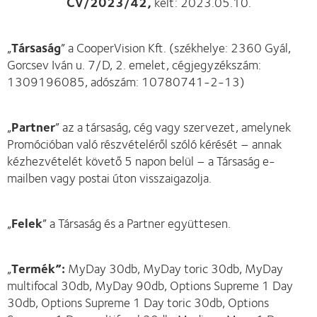
CV/2023/42,
kelt: 2023.05.10.
„
Társaság
” a CooperVision Kft. (székhelye: 2360 Gyál,
Gorcsev Iván u. 7/D, 2. emelet, cégjegyzékszám:
1309196085, adószám: 10780741-2-13)
„
Partner
” az a társaság, cég vagy szervezet, amelynek
Promócióban való részvételéről szóló kérését – annak
kézhezvételét követő 5 napon belül – a Társaság e-
mailben vagy postai úton visszaigazolja.
„
Felek
” a Társaság és a Partner együttesen.
„
Termék”:
MyDay 30db, MyDay toric 30db, MyDay
multifocal 30db, MyDay 90db, Options Supreme 1 Day
30db, Options Supreme 1 Day toric 30db, Options