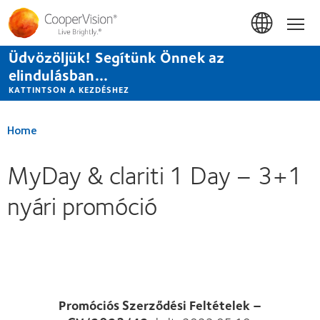
Ugrás
a
Hom
tartalomra
Üdvözöljük! Segítünk Önnek az
elindulásban...
KATTINTSON A KEZDÉSHEZ
Home
MyDay & clariti 1 Day – 3+1
nyári promóció
Promóciós Szerződési Feltételek –