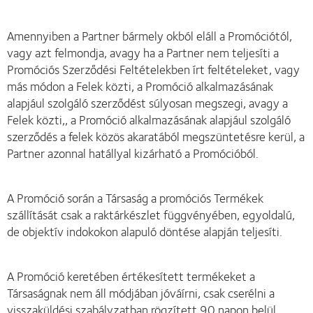
Amennyiben a Partner bármely okból eláll a Promóciótól,
vagy azt felmondja, avagy ha a Partner nem teljesíti a
Promóciós Szerződési Feltételekben írt feltételeket, vagy
más módon a Felek közti, a Promóció alkalmazásának
alapjául szolgáló szerződést súlyosan megszegi, avagy a
Felek közti,, a Promóció alkalmazásának alapjául szolgáló
szerződés a felek közös akaratából megszüntetésre kerül, a
Partner azonnal hatállyal kizárható a Promócióból.
A Promóció során a Társaság a promóciós Termékek
szállítását csak a raktárkészlet függvényében, egyoldalú,
de objektív indokokon alapuló döntése alapján teljesíti.
A Promóció keretében értékesített termékeket a
Társaságnak nem áll módjában jóváírni, csak cserélni a
visszaküldési szabályzatban rögzített 90 napon belül.