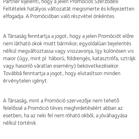
Partner kijelenti, hogy a jelen Promóciós Szerződési
Feltételek hatályos változatát megismerte és kifejezetten
elfogadja. A Promócióban való részvétel önkéntes.
A Társaság fenntartja a jogot, hogy a jelen Promóciót előre
nem látható okok miatt bármikor, egyoldalúan bejelentés
nélkül megváltoztassa vagy visszavonja, így különösen vis
maior (úgy, mint pl. háború, földrengés, katasztrófa, sztrájk
vagy hasonló váratlan esemény) bekövetkezésekor.
Továbbá fenntartja a jogot, hogy elutasítson minden
érvénytelen igényt.
A Társaság, mint a Promóció szervezője nem tehető
felelőssé a Promóció téves meghirdetéséért abban az
esetben, ha az neki fel nem róható okból, a jóváhagyása
nélkül történik.