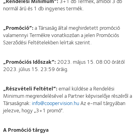
„Rendelési Minimum”:
3+1 db Termék, amiből 3 db
normál árú és 1 db ingyenes termék.
„Promóció”:
a Társaság által meghirdetett promóció
valamennyi Termékre vonatkozóan a jelen Promóciós
Szerződési Feltételekben leírtak szerint.
„Promóciós Időszak”:
2023. május 15. 08:00 órától
2023. július 15. 23:59 óráig.
„Részvételi Feltétel”:
email küldése a Rendelési
Minimum megrendelésével a Partner képviselője részéről a
Társaságnak:
info@coopervision.hu
Az e-mail tárgyában
jelezve, hogy „3+1 promó”.
A Promóció tárgya