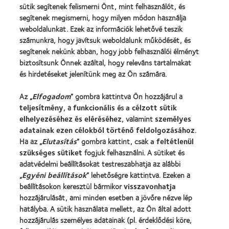
sütik segítenek felismerni Önt, mint felhasználót, és
Kontaktlencsék és a látás
segítenek megismerni, hogy milyen módon használja
Új viselő
weboldalunkat. Ezek az információk lehetővé teszik
számunkra, hogy javítsuk weboldalunk működését, és
Tapasztalt viselő
segítenek nekünk abban, hogy jobb felhasználói élményt
Blog
biztosítsunk Önnek azáltal, hogy releváns tartalmakat
és hirdetéseket jelenítünk meg az Ön számára.
Vállalatunk
Az „
Elfogadom
” gombra kattintva Ön hozzájárul a
Karrierlehetőségek a CooperVisionnél
teljesítmény
, a
funkcionális
és
a célzott sütik
Hírközpont
elhelyezéséhez és eléréséhez
, valamint
személyes
adatainak ezen célokból történő feldolgozásához
.
Kapcsolat
Ha az „
Elutasítás
” gombra kattint, csak
a feltétlenül
szükséges sütiket
fogjuk felhasználni. A sütiket és
adatvédelmi beállításokat testreszabhatja az alábbi
Jogi információk
„
Egyéni beállítások
” lehetőségre kattintva. Ezeken a
Adatvédelmi szabályzat
beállításokon keresztül bármikor
visszavonhatja
Cookie szabályzat
hozzájárulását, ami minden esetben a jövőre nézve lép
hatályba. A sütik használata mellett, az Ön által adott
Hozzászólásokkal kapcsolatos irányelvek
hozzájárulás személyes adatainak (pl. érdeklődési köre,