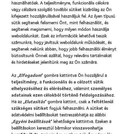
használhatóak. A teljesítményre, funkcionális célokra
Kontaktlencse-technológia
vagy célzásra szolgáló további sütiket kizárólag az Ön
kifejezett hozzájárulásával használjuk fel. Az ilyen típusú
sütik segítenek felismerni Önt, mint felhasználót, és
Kontaktlencsék és a látás
segítenek megismerni, hogy milyen módon használja
Új viselő
weboldalunkat. Ezek az információk lehetővé teszik
számunkra, hogy javítsuk weboldalunk működését, és
Tapasztalt viselő
segítenek nekünk abban, hogy jobb felhasználói élményt
Blog
biztosítsunk Önnek azáltal, hogy releváns tartalmakat
és hirdetéseket jelenítünk meg az Ön számára.
Vállalatunk
Az „
Elfogadom
” gombra kattintva Ön hozzájárul a
Karrierlehetőségek a CooperVisionnél
teljesítmény
, a
funkcionális
és
a célzott sütik
Hírközpont
elhelyezéséhez és eléréséhez
, valamint
személyes
adatainak ezen célokból történő feldolgozásához
.
Kapcsolat
Ha az „
Elutasítás
” gombra kattint, csak
a feltétlenül
szükséges sütiket
fogjuk felhasználni. A sütiket és
adatvédelmi beállításokat testreszabhatja az alábbi
Jogi információk
„
Egyéni beállítások
” lehetőségre kattintva. Ezeken a
Adatvédelmi szabályzat
beállításokon keresztül bármikor
visszavonhatja
Cookie szabályzat