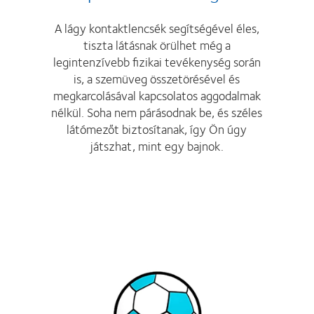
A lágy kontaktlencsék segítségével éles,
tiszta látásnak örülhet még a
legintenzívebb fizikai tevékenység során
is, a szemüveg összetörésével és
megkarcolásával kapcsolatos aggodalmak
nélkül. Soha nem párásodnak be, és széles
látómezőt biztosítanak, így Ön úgy
játszhat, mint egy bajnok.