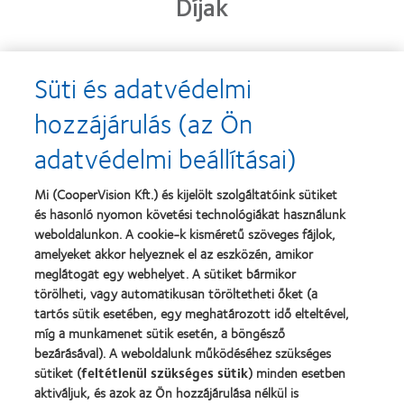
Díjak
Süti és adatvédelmi
Learn
Learn
more
more
hozzájárulás (az Ön
about
about
2013.
„Contact
adatvédelmi beállításai)
évi
Lens
Silmo
Product
d’Or
of
Learn
Mi (CooperVision Kft.) és kijelölt szolgáltatóink sütiket
díj
the
Learn
more
és hasonló nyomon követési technológiákat használunk
a
Year”,
more
about
legjobb
2013
about
weboldalunkon. A cookie-k kisméretű szöveges fájlok,
Magyar
termékért
"BCLA
amelyeket akkor helyeznek el az eszközén, amikor
Vakok
–
Award",
meglátogat egy webhelyet. A sütiket bármikor
és
MyDay™
2019
Gyengénlátók
törölheti, vagy automatikusan töröltetheti őket (a
Országos
tartós sütik esetében, egy meghatározott idő elteltével,
Szövetsége
míg a munkamenet sütik esetén, a böngésző
bezárásával). A weboldalunk működéséhez szükséges
Termékeink
sütiket (
feltétlenül szükséges sütik
) minden esetben
aktiváljuk, és azok az Ön hozzájárulása nélkül is
Találja meg a lencséjét