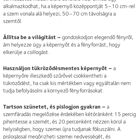
alkalmazkodhat, ha a képernyő középpontját 5–10 cm-rel
a szem vonala alá helyezi, 50–70 cm távolságra a
szemtől.
Állítsa be a világítást –
gondoskodjon elegendő fényről,
ám helyezze úgy a képernyőt és a fényforrást, hogy
elkerülje a csillogást.
Használjon tükröződésmentes képernyőt –
a
képernyőre illeszkedő szűrővel csökkentheti a
tükröződést, ha csak kis mértékben vagy egyáltalán nem
tudja befolyásolni a környező fényforrásokat.
Tartson szünetet, és pislogjon gyakran –
a
szemfáradás megelőzése érdekében kétóránként 15 percig
pihentesse a szemét, és 20 percenként nézzen körül a
helyiségben, hogy szemei újra tudjanak fókuszálni. A
pislogással megőrizheti szemei nedvességét, és