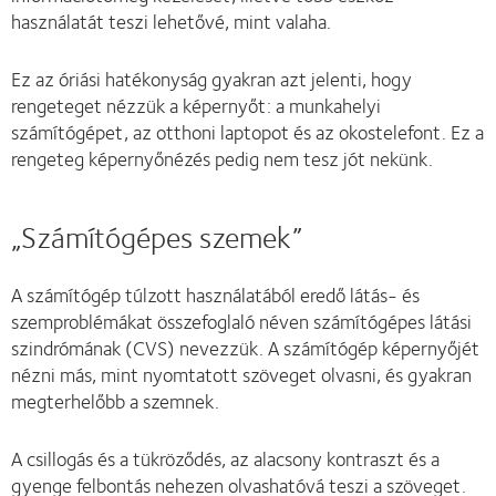
használatát teszi lehetővé, mint valaha.
Ez az óriási hatékonyság gyakran azt jelenti, hogy
rengeteget nézzük a képernyőt: a munkahelyi
számítógépet, az otthoni laptopot és az okostelefont. Ez a
rengeteg képernyőnézés pedig nem tesz jót nekünk.
„Számítógépes szemek”
A számítógép túlzott használatából eredő látás- és
szemproblémákat összefoglaló néven számítógépes látási
szindrómának (CVS) nevezzük. A számítógép képernyőjét
nézni más, mint nyomtatott szöveget olvasni, és gyakran
megterhelőbb a szemnek.
A csillogás és a tükröződés, az alacsony kontraszt és a
gyenge felbontás nehezen olvashatóvá teszi a szöveget.