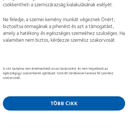
csökkentheti a szemszárazság kialakulásának esélyét.
Ne feledje, a szemei kemény munkát végeznek Önért;
biztosítsa önmagának a pihenést és azt a támogatást,
amely a hatékony és egészséges szemekhez szükséges. Ha
valamiben nem biztos, kérdezze szemész szakorvosát.
A cikk tartalma nem értelmezhető orvosi tanácsként, és nem helyettesíti az
egészségügyi szakemberek ajánlásait. Konkrét kérdéseivel keresse fel szemész
szakorvosát.
TÖBB CIKK