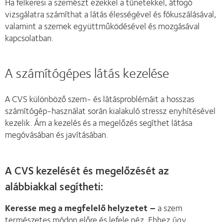
Ha felkeresi a szemészt ezekkel a tünetekkel, átfogó
vizsgálatra számíthat a látás élességével és fókuszálásával,
valamint a szemek együttműködésével és mozgásával
kapcsolatban.
A számítógépes látás kezelése
A CVS különböző szem- és látásproblémáit a hosszas
számítógép-használat során kialakuló stressz enyhítésével
kezelik. Ám a kezelés és a megelőzés segíthet látása
megóvásában és javításában.
A CVS kezelését és megelőzését az
alábbiakkal segítheti:
Keresse meg a megfelelő helyzetet –
a szem
természetes módon előre és lefele néz. Ehhez úgy