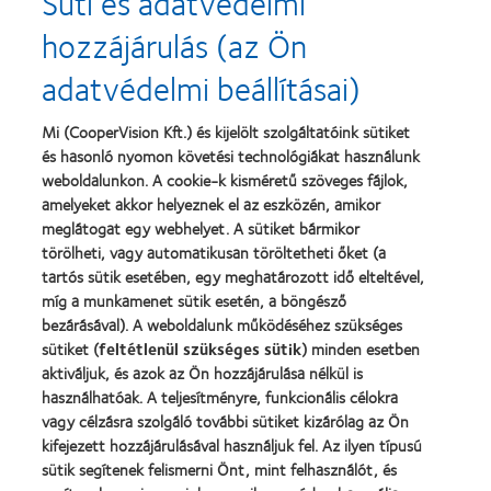
Süti és adatvédelmi
more
more
hozzájárulás (az Ön
about
about
2013.
„Contact
adatvédelmi beállításai)
évi
Lens
Silmo
Product
d’Or
of
Learn
Mi (CooperVision Kft.) és kijelölt szolgáltatóink sütiket
díj
the
Learn
more
és hasonló nyomon követési technológiákat használunk
a
Year”,
more
about
legjobb
2013
about
weboldalunkon. A cookie-k kisméretű szöveges fájlok,
Magyar
termékért
"BCLA
amelyeket akkor helyeznek el az eszközén, amikor
Vakok
–
Award",
meglátogat egy webhelyet. A sütiket bármikor
és
MyDay™
2019
Gyengénlátók
törölheti, vagy automatikusan töröltetheti őket (a
Országos
tartós sütik esetében, egy meghatározott idő elteltével,
Szövetsége
míg a munkamenet sütik esetén, a böngésző
bezárásával). A weboldalunk működéséhez szükséges
Termékeink
sütiket (
feltétlenül szükséges sütik
) minden esetben
aktiváljuk, és azok az Ön hozzájárulása nélkül is
Találja meg a lencséjét
használhatóak. A teljesítményre, funkcionális célokra
Kontaktlencse-technológia
vagy célzásra szolgáló további sütiket kizárólag az Ön
kifejezett hozzájárulásával használjuk fel. Az ilyen típusú
sütik segítenek felismerni Önt, mint felhasználót, és
Kontaktlencsék és a látás