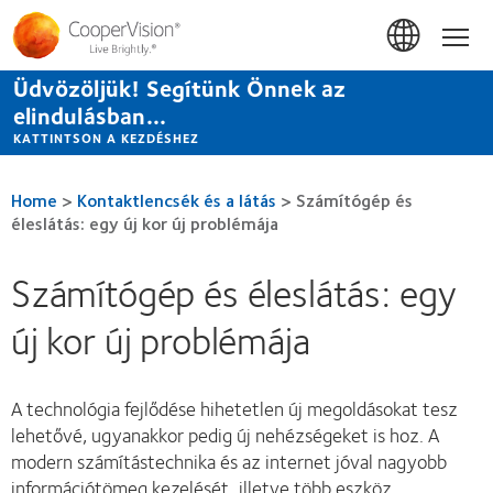
Ugrás
a
Hom
tartalomra
Üdvözöljük! Segítünk Önnek az
elindulásban...
KATTINTSON A KEZDÉSHEZ
Home
>
Kontaktlencsék és a látás
>
Számítógép és
éleslátás: egy új kor új problémája
Számítógép és éleslátás: egy
új kor új problémája
A technológia fejlődése hihetetlen új megoldásokat tesz
lehetővé, ugyanakkor pedig új nehézségeket is hoz. A
modern számítástechnika és az internet jóval nagyobb
információtömeg kezelését, illetve több eszköz