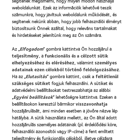
segítenek megismerni, hogy milyen módon használja
Új viselő
weboldalunkat. Ezek az információk lehetővé teszik
számunkra, hogy javítsuk weboldalunk működését, és
Tapasztalt viselő
segítenek nekünk abban, hogy jobb felhasználói élményt
Blog
biztosítsunk Önnek azáltal, hogy releváns tartalmakat
és hirdetéseket jelenítünk meg az Ön számára.
Vállalatunk
Az „
Elfogadom
” gombra kattintva Ön hozzájárul a
Karrierlehetőségek a CooperVisionnél
teljesítmény
, a
funkcionális
és
a célzott sütik
Hírközpont
elhelyezéséhez és eléréséhez
, valamint
személyes
adatainak ezen célokból történő feldolgozásához
.
Kapcsolat
Ha az „
Elutasítás
” gombra kattint, csak
a feltétlenül
szükséges sütiket
fogjuk felhasználni. A sütiket és
adatvédelmi beállításokat testreszabhatja az alábbi
Jogi információk
„
Egyéni beállítások
” lehetőségre kattintva. Ezeken a
Adatvédelmi szabályzat
beállításokon keresztül bármikor
visszavonhatja
Cookie szabályzat
hozzájárulását, ami minden esetben a jövőre nézve lép
hatályba. A sütik használata mellett, az Ön által adott
Hozzászólásokkal kapcsolatos irányelvek
hozzájárulás személyes adatainak (pl. érdeklődési köre,
felhasználói azonosítói vagy IP-címe) a fent említett
Illesztői oldal
teljesítmény és funkcionális célokból, illetve célzásra