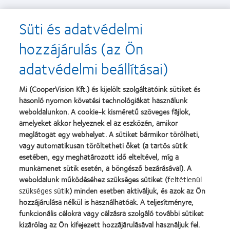
Süti és adatvédelmi
hozzájárulás (az Ön
Termékparaméterek
adatvédelmi beállításai)
Alapanyag/víztartalom
omafilcon A / 60%
Mi (CooperVision Kft.) és kijelölt szolgáltatóink sütiket és
hasonló nyomon követési technológiákat használunk
Kihordási idő
Naponta cserélendő
weboldalunkon. A cookie-k kisméretű szöveges fájlok,
amelyeket akkor helyeznek el az eszközén, amikor
Oxigén-áteresztő képesség
28 Dk/t (–3.00 D-nál)
meglátogat egy webhelyet. A sütiket bármikor törölheti,
vagy automatikusan töröltetheti őket (a tartós sütik
Kiszerelés
30 db / doboz
esetében, egy meghatározott idő elteltével, míg a
Bázisgörbület
8,7
munkamenet sütik esetén, a böngésző bezárásával). A
weboldalunk működéséhez szükséges sütiket (
feltétlenül
Átmérő
14,2
szükséges sütik
) minden esetben aktiváljuk, és azok az Ön
hozzájárulása nélkül is használhatóak. A teljesítményre,
Dioptriatartomány
+6,00D - -10.00D
funkcionális célokra vagy célzásra szolgáló további sütiket
(0,50D lépésköz -6,00D felett)
kizárólag az Ön kifejezett hozzájárulásával használjuk fel.