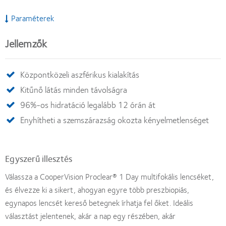
Paraméterek
Jellemzők
Központközeli aszférikus kialakítás
Kitűnő látás minden távolságra
96%-os hidratáció legalább 12 órán át
Enyhítheti a szemszárazság okozta kényelmetlenséget
Egyszerű illesztés
Válassza a CooperVision Proclear® 1 Day multifokális lencséket,
és élvezze ki a sikert, ahogyan egyre több preszbiopiás,
egynapos lencsét kereső betegnek írhatja fel őket. Ideális
választást jelentenek, akár a nap egy részében, akár