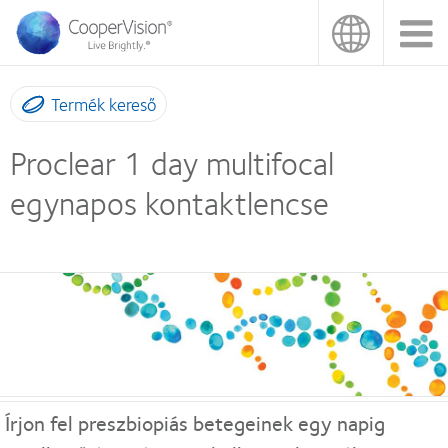
Ugrás
a
tartalomra
Termék kereső
Proclear 1 day multifocal
egynapos kontaktlencse
Írjon fel preszbiopiás betegeinek egy napig