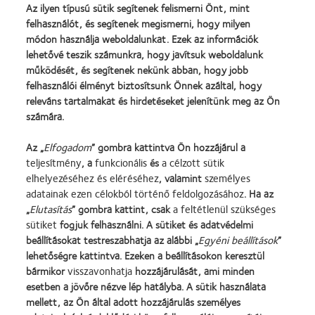
Az ilyen típusú sütik segítenek felismerni Önt, mint
Addíció
Egyetlen lencseprofil, akár +2.5
felhasználót, és segítenek megismerni, hogy milyen
módon használja weboldalunkat. Ezek az információk
Viselési előírás
Napi kihordás
lehetővé teszik számunkra, hogy javítsuk weboldalunk
működését, és segítenek nekünk abban, hogy jobb
felhasználói élményt biztosítsunk Önnek azáltal, hogy
releváns tartalmakat és hirdetéseket jelenítünk meg az Ön
számára.
Az „
Elfogadom
” gombra kattintva Ön hozzájárul a
Learn
Learn
Learn
Learn
teljesítmény
, a
funkcionális
és
a célzott sütik
more
more
more
more
elhelyezéséhez és eléréséhez
, valamint
személyes
about
about
about
about
adatainak ezen célokból történő feldolgozásához
. Ha az
2013.
„Contact
Magyar
"BCLA
évi
Lens
Vakok
Award",
„
Elutasítás
” gombra kattint, csak
a feltétlenül szükséges
Termékeink
Cookie szabályzat
Silmo
Product
és
2019
sütiket
fogjuk felhasználni. A sütiket és adatvédelmi
d’Or
of
Gyengénlátók
Kapcsolat
Fogyasztói weboldal
beállításokat testreszabhatja az alábbi „
Egyéni beállítások
”
díj
the
Országos
Adatvédelmi irányelvek
Általános Szerződési Feltételek
lehetőségre kattintva. Ezeken a beállításokon keresztül
a
Year”,
Szövetsége
bármikor
visszavonhatja
hozzájárulását, ami minden
Szolgáltatási feltételek
Hozzájárulási beállítások
legjobb
2013
kezelése
esetben a jövőre nézve lép hatályba. A sütik használata
Hozzászólásokkal kapcsolatos
termékért
mellett, az Ön által adott hozzájárulás személyes
irányelvek
–