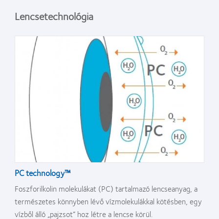
Lencsetechnológia
PC technology™
Foszforilkolin molekulákat (PC) tartalmazó lencseanyag, a
természetes könnyben lévő vízmolekulákkal kötésben, egy
vízből álló „pajzsot” hoz létre a lencse körül.