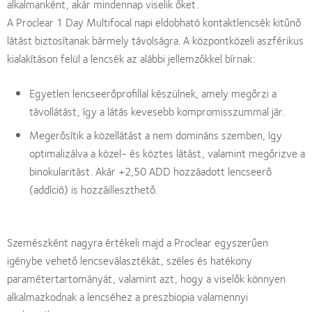
alkalmanként, akár mindennap viselik őket.
A Proclear 1 Day Multifocal napi eldobható kontaktlencsék kitűnő
látást biztosítanak bármely távolságra. A központközeli aszférikus
kialakításon felül a lencsék az alábbi jellemzőkkel bírnak:
Egyetlen lencseerőprofillal készülnek, amely megőrzi a
távollátást, így a látás kevesebb kompromisszummal jár.
Megerősítik a közellátást a nem domináns szemben, így
optimalizálva a közel- és köztes látást, valamint megőrizve a
binokularitást. Akár +2,50 ADD hozzáadott lencseerő
(addíció) is hozzáilleszthető.
Szemészként nagyra értékeli majd a Proclear egyszerűen
igénybe vehető lencseválasztékát, széles és hatékony
paramétertartományát, valamint azt, hogy a viselők könnyen
alkalmazkodnak a lencséhez a preszbiopia valamennyi