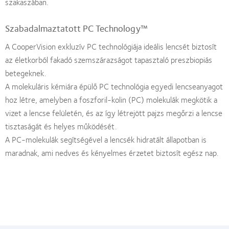
szakaszában.
Szabadalmaztatott PC Technology™
A CooperVision exkluzív PC technológiája ideális lencsét biztosít
az életkorból fakadó szemszárazságot tapasztaló preszbiopiás
betegeknek.
A molekuláris kémiára épülő PC technológia egyedi lencseanyagot
hoz létre, amelyben a foszforil-kolin (PC) molekulák megkötik a
vizet a lencse felületén, és az így létrejött pajzs megőrzi a lencse
tisztaságát és helyes működését.
A PC-molekulák segítségével a lencsék hidratált állapotban is
maradnak, ami nedves és kényelmes érzetet biztosít egész nap.