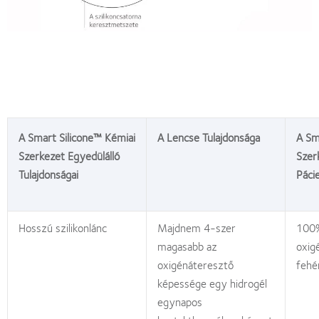
A Smart Silicone™ Kémiai
A Lencse Tulajdonsága
A Sm
Szerkezet Egyedülálló
Szer
Tulajdonságai
Páci
Hosszú szilikonlánc
Majdnem 4-szer
100%
magasabb az
oxig
oxigénáteresztő
fehé
képessége egy hidrogél
egynapos