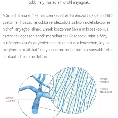
több hely marad a hidrofil anyagnak.
A Smart Silicone™ kémiai szerkezettel létrehozott oxigénszállító
csatornák hosszú láncokba rendeződött szilikonmolekulákból és
hidrofil anyagból állnak. Ennek köszönhetően a mikroszkopikus
csatornák egészen aprók maradhatnak (kisebbek, mint a fény
hullámhossza) és egyenletesen oszlanak el a lencsében, így az
oxigénmolekulák hatékonyabban mozoghatnak alacsonyabb teljes
szilikontartalom mellett is.