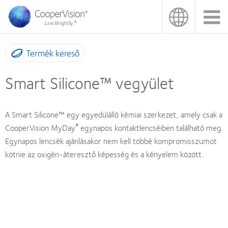
Ugrás
a
tartalomra
Termék kereső
Smart Silicone™ vegyület
A Smart Silicone™ egy egyedülálló kémiai szerkezet, amely csak a
®
CooperVision MyDay
egynapos kontaktlencséiben található meg.
Egynapos lencsék ajánlásakor nem kell többé kompromisszumot
kötnie az oxigén-áteresztő képesség és a kényelem között.