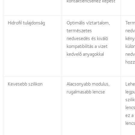
kontaktlencséhez képest
Hidrofil tulajdonság
Optimális víztartalom,
Term
természetes
nedv
nedvesedés és kiváló
kény
kompatibilitás a vizet
külö
kedvelő anyagokkal
nedv
hozz
Kevesebb szilikon
Alacsonyabb modulus,
Lehe
rugalmasabb lencse
legp
szili
lenc
ez a
lenc