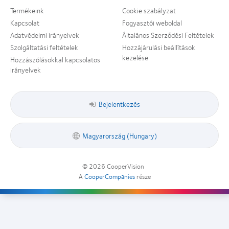
évi
Lens
Vakok
Award",
Termékeink
Cookie szabályzat
Silmo
Product
és
2019
d’Or
of
Gyengénlátók
Kapcsolat
Fogyasztói weboldal
díj
the
Országos
Adatvédelmi irányelvek
Általános Szerződési Feltételek
a
Year”,
Szövetsége
Szolgáltatási feltételek
Hozzájárulási beállítások
legjobb
2013
kezelése
Hozzászólásokkal kapcsolatos
termékért
irányelvek
–
MyDay™
Bejelentkezés
Magyarország (Hungary)
© 2026
CooperVision
|
A
CooperCompanies
része