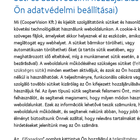
Ön adatvédelmi beállításai)
Mi (CooperVision Kft.) és kijelölt szolgáltatóink sütiket és haso
követési technológiákat használunk weboldalunkon. A cookie-k 
szöveges fájlok, amelyeket akkor helyeznek el az eszközén, amiko
meglátogat egy webhelyet. A sütiket bármikor törölheti, vagy
automatikusan töröltetheti őket (a tartós sütik esetében, egy
meghatározott idő elteltével, míg a munkamenet sütik esetén, 
bezárásával). A weboldalunk működéséhez szükséges sütiket (
fel
szükséges sütik
) minden esetben aktiváljuk, és azok az Ön hozzá
nélkül is használhatóak. A teljesítményre, funkcionális célokra va
szolgáló további sütiket kizárólag az Ön kifejezett hozzájárulásáv
használjuk fel. Az ilyen típusú sütik segítenek felismerni Önt, min
felhasználót, és segítenek megismerni, hogy milyen módon haszn
weboldalunkat. Ezek az információk lehetővé teszik számunkra, h
weboldalunk működését, és segítenek nekünk abban, hogy jobb f
élményt biztosítsunk Önnek azáltal, hogy releváns tartalmakat é
hirdetéseket jelenítünk meg az Ön számára.
Az „
Elfogadom
” gombra kattintva Ön hozzájárul a
teljesítmény
,