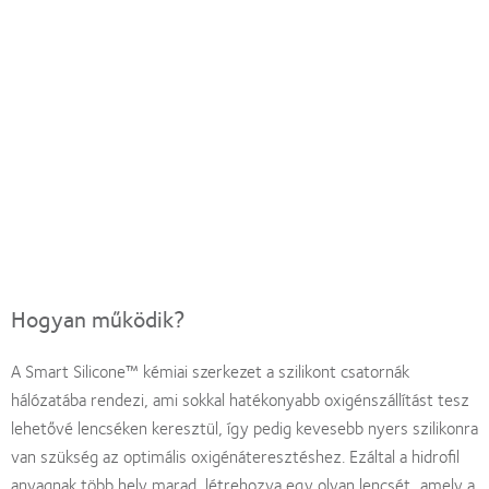
Hogyan működik?
A Smart Silicone™ kémiai szerkezet a szilikont csatornák
hálózatába rendezi, ami sokkal hatékonyabb oxigénszállítást tesz
lehetővé lencséken keresztül, így pedig kevesebb nyers szilikonra
van szükség az optimális oxigénáteresztéshez. Ezáltal a hidrofil
anyagnak több hely marad, létrehozva egy olyan lencsét, amely a