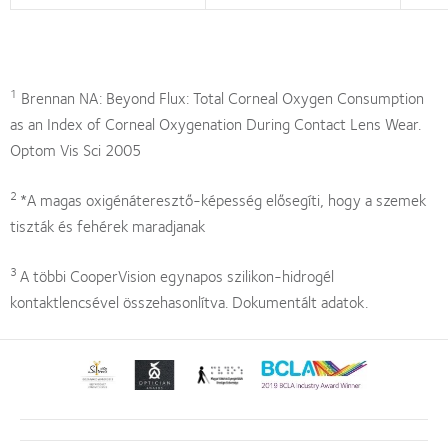
1
Brennan NA: Beyond Flux: Total Corneal Oxygen Consumption
as an Index of Corneal Oxygenation During Contact Lens Wear.
Optom Vis Sci 2005
2
*A magas oxigénáteresztő-képesség elősegíti, hogy a szemek
tiszták és fehérek maradjanak
3
A többi CooperVision egynapos szilikon-hidrogél
kontaktlencsével összehasonlítva. Dokumentált adatok.
Learn
Learn
Learn
Learn
more
more
more
more
about
about
about
about
2013.
„Contact
Magyar
"BCLA