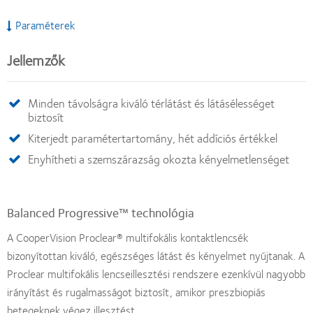
Paraméterek
Jellemzők
Minden távolságra kiváló térlátást és látásélességet
biztosít
Kiterjedt paramétertartomány, hét addíciós értékkel
Enyhítheti a szemszárazság okozta kényelmetlenséget
Balanced Progressive™ technológia
A CooperVision Proclear® multifokális kontaktlencsék
bizonyítottan kiváló, egészséges látást és kényelmet nyújtanak. A
Proclear multifokális lencseillesztési rendszere ezenkívül nagyobb
irányítást és rugalmasságot biztosít, amikor preszbiopiás
betegeknek végez illesztést.