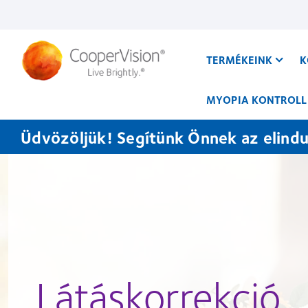
Ugrás
a
tartalomra
TERMÉKEINK
K
MYOPIA KONTROLL
Üdvözöljük! Segítünk Önnek az elindu
Látáskorrekció