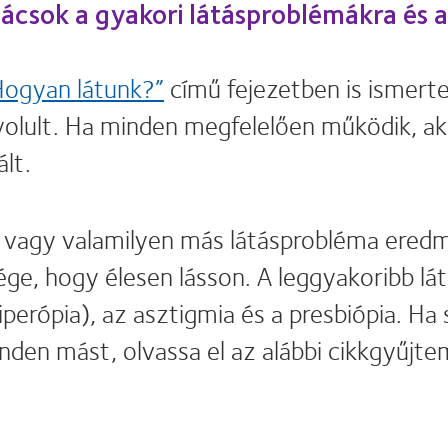
nácsok a gyakori látásproblémákra és 
Hogyan látunk?”
című fejezetben is ismerte
yolult. Ha minden megfelelően működik, akk
lt.
at vagy valamilyen más látásprobléma er
ége, hogy élesen lásson. A leggyakoribb l
(hiperópia), az asztigmia és a presbiópia. 
nden mást, olvassa el az alábbi cikkgyűjt