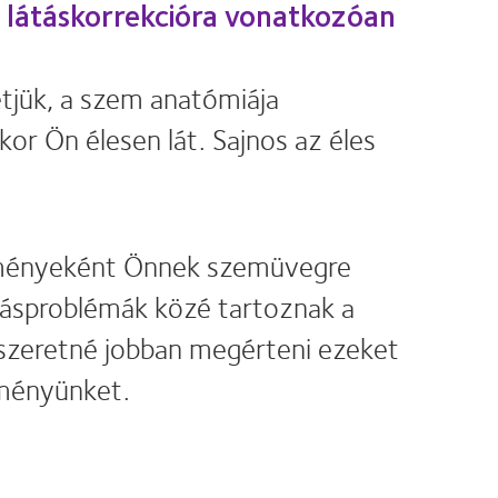
a látáskorrekcióra vonatkozóan
tjük, a szem anatómiája
or Ön élesen lát. Sajnos az éles
edményeként Önnek szemüvegre
átásproblémák közé tartoznak a
Ha szeretné jobban megérteni ezeket
eményünket.