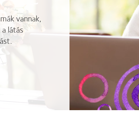
lémák vannak,
a látás
ást.