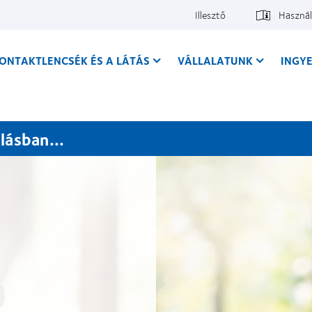
Illesztő
Használ
ONTAKTLENCSÉK ÉS A LÁTÁS
VÁLLALATUNK
INGY
lásban...