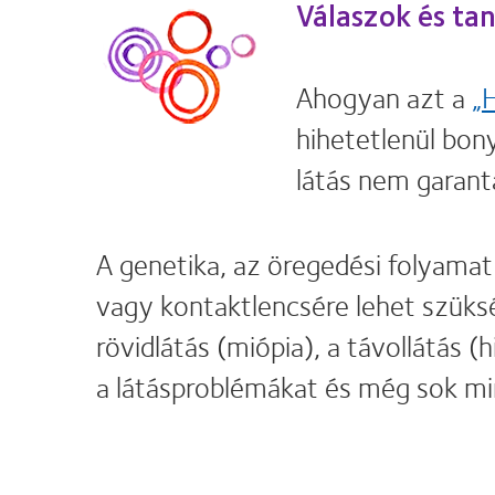
Válaszok és ta
Ahogyan azt a
„
hihetetlenül bon
látás nem garantá
A genetika, az öregedési folyam
vagy kontaktlencsére lehet szüks
rövidlátás (miópia), a távollátás 
a látásproblémákat és még sok mi