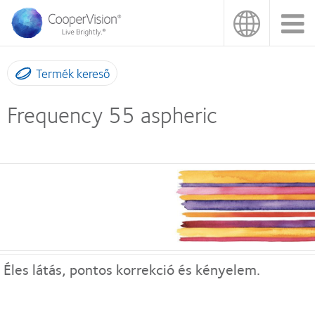
Ugrás
a
tartalomra
Termék kereső
Frequency 55 aspheric
Éles látás, pontos korrekció és kényelem.