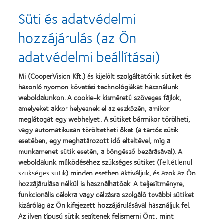
keskeny középső csúcspontot eredményez, ami kényelmes
Süti és adatvédelmi
viselést jelent betegeinek.
hozzájárulás (az Ön
Termékparaméterek
adatvédelmi beállításai)
Alapanyag/víztartalom
methafilcon A / 55%
Mi (CooperVision Kft.) és kijelölt szolgáltatóink sütiket és
hasonló nyomon követési technológiákat használunk
Kihordási idő
HAVONTA CSERÉLENDŐ
weboldalunkon. A cookie-k kisméretű szöveges fájlok,
amelyeket akkor helyeznek el az eszközén, amikor
Oxigén-áteresztő képesség
27 Dk/t (–3.00 D-nál)
meglátogat egy webhelyet. A sütiket bármikor törölheti,
vagy automatikusan töröltetheti őket (a tartós sütik
Kiszerelés
3 db / doboz
esetében, egy meghatározott idő elteltével, míg a
munkamenet sütik esetén, a böngésző bezárásával). A
Lencse-kialakítás
Szférikus
weboldalunk működéséhez szükséges sütiket (
feltétlenül
szükséges sütik
) minden esetben aktiváljuk, és azok az Ön
Bázisgörbület
8,6, 8,8 (mínuszos tartomány)
hozzájárulása nélkül is használhatóak. A teljesítményre,
funkcionális célokra vagy célzásra szolgáló további sütiket
Átmérő
14,2
kizárólag az Ön kifejezett hozzájárulásával használjuk fel.
Az ilyen típusú sütik segítenek felismerni Önt, mint
Dioptriatartomány
+8,00D - -10,00D