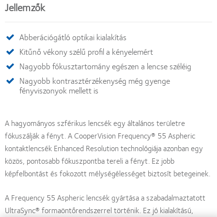
Jellemzők
Abberációgátló optikai kialakítás
Kitűnő vékony szélű profil a kényelemért
Nagyobb fókusztartomány egészen a lencse széléig
Nagyobb kontrasztérzékenység még gyenge
fényviszonyok mellett is
A hagyományos szférikus lencsék egy általános területre
fókuszálják a fényt. A CooperVision Frequency® 55 Aspheric
kontaktlencsék Enhanced Resolution technológiája azonban egy
közös, pontosabb fókuszpontba tereli a fényt. Ez jobb
képfelbontást és fokozott mélységélességet biztosít betegeinek.
A Frequency 55 Aspheric lencsék gyártása a szabadalmaztatott
UltraSync® formaöntőrendszerrel történik. Ez jó kialakítású,