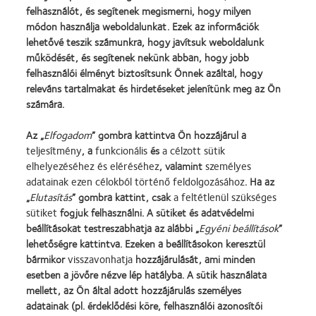
(0,50D lépésköz -8,00D felett,
felhasználót, és segítenek megismerni, hogy milyen
plan)
módon használja weboldalunkat. Ezek az információk
lehetővé teszik számunkra, hogy javítsuk weboldalunk
Viselési előírás
Napi kihordás
működését, és segítenek nekünk abban, hogy jobb
felhasználói élményt biztosítsunk Önnek azáltal, hogy
releváns tartalmakat és hirdetéseket jelenítünk meg az Ön
számára.
Az „
Elfogadom
” gombra kattintva Ön hozzájárul a
teljesítmény
, a
funkcionális
és
a célzott sütik
Learn
Learn
Learn
Learn
elhelyezéséhez és eléréséhez
, valamint
személyes
more
more
more
more
adatainak ezen célokból történő feldolgozásához
. Ha az
about
about
about
about
„
Elutasítás
” gombra kattint, csak
a feltétlenül szükséges
2013.
„Contact
Magyar
"BCLA
sütiket
fogjuk felhasználni. A sütiket és adatvédelmi
évi
Lens
Vakok
Award",
beállításokat testreszabhatja az alábbi „
Egyéni beállítások
”
Termékeink
Cookie szabályzat
Silmo
Product
és
2019
lehetőségre kattintva. Ezeken a beállításokon keresztül
d’Or
of
Gyengénlátók
Kapcsolat
Fogyasztói weboldal
bármikor
visszavonhatja
hozzájárulását, ami minden
díj
the
Országos
Adatvédelmi irányelvek
Általános Szerződési Feltételek
a
Year”,
Szövetsége
esetben a jövőre nézve lép hatályba. A sütik használata
Szolgáltatási feltételek
Hozzájárulási beállítások
legjobb
2013
mellett, az Ön által adott hozzájárulás személyes
kezelése
Hozzászólásokkal kapcsolatos
termékért
adatainak (pl. érdeklődési köre, felhasználói azonosítói
irányelvek
–