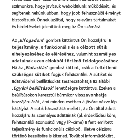
számunkra, hogy javítsuk weboldalunk működését, és
Tapasztalt viselő
segítenek nekünk abban, hogy jobb felhasználói élményt
Blog
biztosítsunk Önnek azáltal, hogy releváns tartalmakat
és hirdetéseket jelenítünk meg az Ön számára.
Vállalatunk
Az „
Elfogadom
” gombra kattintva Ön hozzájárul a
Karrierlehetőségek a CooperVisionnél
teljesítmény
, a
funkcionális
és
a célzott sütik
Hírközpont
elhelyezéséhez és eléréséhez
, valamint
személyes
adatainak ezen célokból történő feldolgozásához
.
Kapcsolat
Ha az „
Elutasítás
” gombra kattint, csak
a feltétlenül
szükséges sütiket
fogjuk felhasználni. A sütiket és
Jogi információk
adatvédelmi beállításokat testreszabhatja az alábbi
„
Egyéni beállítások
” lehetőségre kattintva. Ezeken a
Adatvédelmi szabályzat
beállításokon keresztül bármikor
visszavonhatja
Cookie szabályzat
hozzájárulását, ami minden esetben a jövőre nézve lép
hatályba. A sütik használata mellett, az Ön által adott
Hozzászólásokkal kapcsolatos irányelvek
hozzájárulás személyes adatainak (pl. érdeklődési köre,
felhasználói azonosítói vagy IP-címe) a fent említett
Illesztői oldal
teljesítmény és funkcionális célokból, illetve célzásra
történő kezelésére is kiterjed. További információkért,