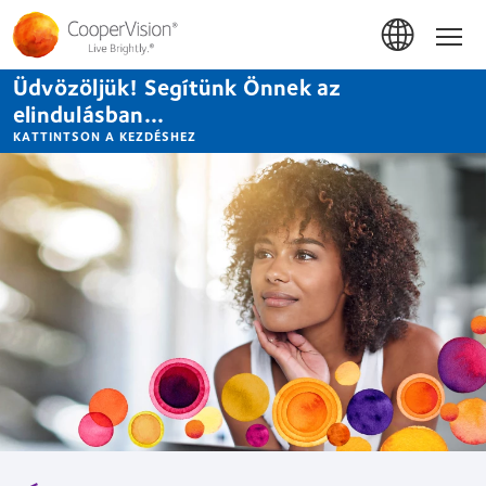
Ugrás
a
Hom
tartalomra
Üdvözöljük! Segítünk Önnek az
elindulásban...
KATTINTSON A KEZDÉSHEZ