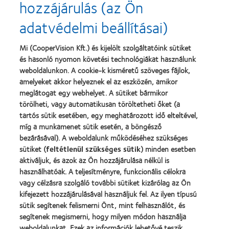
hozzájárulás (az Ön
about
about
2013.
„Contact
adatvédelmi beállításai)
évi
Lens
Silmo
Product
d’Or
of
Learn
Mi (CooperVision Kft.) és kijelölt szolgáltatóink sütiket
díj
the
Learn
more
és hasonló nyomon követési technológiákat használunk
a
Year”,
more
about
legjobb
2013
about
weboldalunkon. A cookie-k kisméretű szöveges fájlok,
Magyar
termékért
"BCLA
amelyeket akkor helyeznek el az eszközén, amikor
Vakok
–
Award",
meglátogat egy webhelyet. A sütiket bármikor
és
MyDay™
2019
Gyengénlátók
törölheti, vagy automatikusan töröltetheti őket (a
Országos
tartós sütik esetében, egy meghatározott idő elteltével,
Szövetsége
míg a munkamenet sütik esetén, a böngésző
bezárásával). A weboldalunk működéséhez szükséges
Termékeink
sütiket (
feltétlenül szükséges sütik
) minden esetben
aktiváljuk, és azok az Ön hozzájárulása nélkül is
Találja meg a lencséjét
használhatóak. A teljesítményre, funkcionális célokra
Kontaktlencse-technológia
vagy célzásra szolgáló további sütiket kizárólag az Ön
kifejezett hozzájárulásával használjuk fel. Az ilyen típusú
sütik segítenek felismerni Önt, mint felhasználót, és
Kontaktlencsék és a látás
segítenek megismerni, hogy milyen módon használja
Új viselő
weboldalunkat. Ezek az információk lehetővé teszik