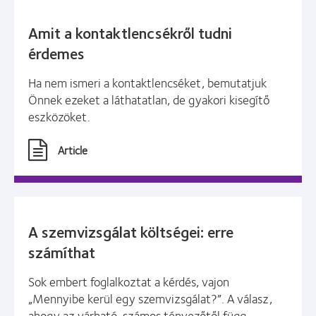
Amit a kontaktlencsékről tudni
érdemes
Ha nem ismeri a kontaktlencséket, bemutatjuk
Önnek ezeket a láthatatlan, de gyakori kisegítő
eszközöket.
Article
A szemvizsgálat költségei: erre
számíthat
Sok embert foglalkoztat a kérdés, vajon
„Mennyibe kerül egy szemvizsgálat?”. A válasz,
ahogy az várható, számos tényezőtől függ.