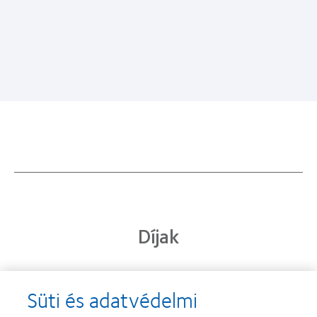
Díjak
Süti és adatvédelmi
Learn
Learn
more
more